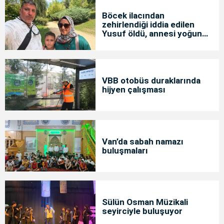
Böcek ilacından
zehirlendiği iddia edilen
Yusuf öldü, annesi yoğun
bakımda
VBB otobüs duraklarında
hijyen çalışması
Van’da sabah namazı
buluşmaları
Sülün Osman Müzikali
seyirciyle buluşuyor