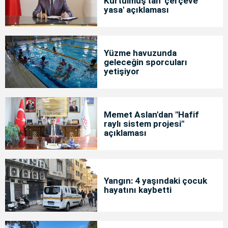
Kurtulmuş'tan 'çerçeve
yasa' açıklaması
Yüzme havuzunda
geleceğin sporcuları
yetişiyor
Memet Aslan'dan "Hafif
raylı sistem projesi"
açıklaması
Yangın: 4 yaşındaki çocuk
hayatını kaybetti