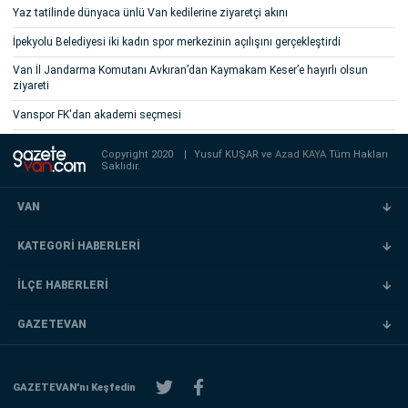
Yaz tatilinde dünyaca ünlü Van kedilerine ziyaretçi akını
İpekyolu Belediyesi iki kadın spor merkezinin açılışını gerçekleştirdi
Van İl Jandarma Komutanı Avkıran’dan Kaymakam Keser’e hayırlı olsun
ziyareti
Vanspor FK'dan akademi seçmesi
Copyright 2020
|
Yusuf KUŞAR ve
Azad KAYA
Tüm Hakları
Saklıdır.
VAN
KATEGORİ HABERLERİ
İLÇE HABERLERİ
GAZETEVAN
GAZETEVAN'nı Keşfedin