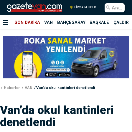
FİRMA REHBERİ
SON DAKİKA
VAN
BAHÇESARAY
BAŞKALE
ÇALDIRA
Haberler
VAN
Van’da okul kantinleri denetlendi
Van’da okul kantinleri
denetlendi