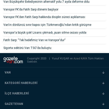
Van Büyükşehir Belediyesinin alternatif yolu 7 ayda deforme oldu
Vanspor FK'da Fatih Sarp dönemi başlıyor
Vanspor FK'den Fatih Sarp hakkında disiplin süreci açıklaması
Van'ın dördüncü sınır kapısı için Türkmenoğlu'ndan kritik görüşme
Vanspor'a büyük şok! Lisans çıkmadı, puan silme cezası yolda
Fatih Sarp: "Tek hedefimiz Van ve Vanspor'dur"
Sigorta sektörü Van TSO'da buluştu
Copyright 2020
|
Yusuf KUŞAR ve
Azad KAYA
Tüm Hakları
Saklıdır.
VAN
KATEGORİ HABERLERİ
İLÇE HABERLERİ
GAZETEVAN