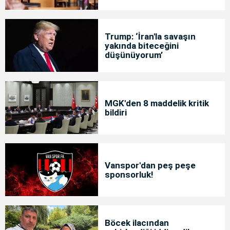
Trump: ‘İran'la savaşın
yakında biteceğini
düşünüyorum’
MGK'den 8 maddelik kritik
bildiri
Vanspor'dan peş peşe
sponsorluk!
Böcek ilacından