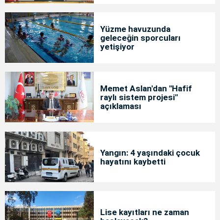
Yüzme havuzunda
geleceğin sporcuları
yetişiyor
Memet Aslan'dan "Hafif
raylı sistem projesi"
açıklaması
Yangın: 4 yaşındaki çocuk
hayatını kaybetti
Lise kayıtları ne zaman