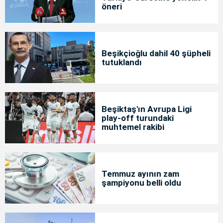
öneri
Beşikçioğlu dahil 40 şüpheli
tutuklandı
Beşiktaş'ın Avrupa Ligi
play-off turundaki
muhtemel rakibi
Temmuz ayının zam
şampiyonu belli oldu