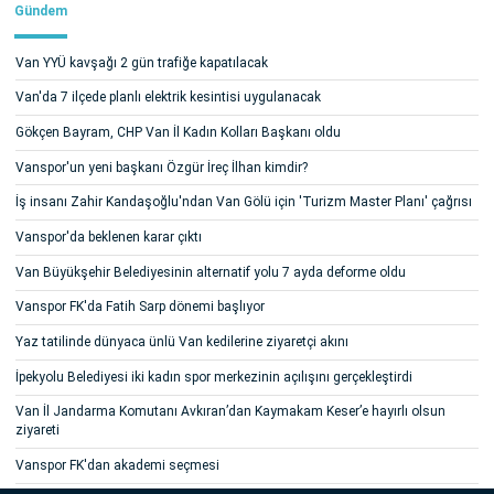
Gündem
Van YYÜ kavşağı 2 gün trafiğe kapatılacak
Van'da 7 ilçede planlı elektrik kesintisi uygulanacak
Gökçen Bayram, CHP Van İl Kadın Kolları Başkanı oldu
Vanspor'un yeni başkanı Özgür İreç İlhan kimdir?
İş insanı Zahir Kandaşoğlu'ndan Van Gölü için 'Turizm Master Planı' çağrısı
Vanspor'da beklenen karar çıktı
Van Büyükşehir Belediyesinin alternatif yolu 7 ayda deforme oldu
Vanspor FK'da Fatih Sarp dönemi başlıyor
Yaz tatilinde dünyaca ünlü Van kedilerine ziyaretçi akını
İpekyolu Belediyesi iki kadın spor merkezinin açılışını gerçekleştirdi
Van İl Jandarma Komutanı Avkıran’dan Kaymakam Keser’e hayırlı olsun
ziyareti
Vanspor FK'dan akademi seçmesi