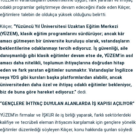
YÜZEM’in vatandaşların beklentilerine uygun, fark yaratan ve ihtiyaç
odaklı programlar geliştirmeye devam edeceğini ifade eden Kılıçer,
eğitimlere talebin de oldukça yüksek olduğunu belirtti.
Kılıçer,
“Yüzüncü Yıl Üniversitesi Uzaktan Eğitim Merkezi
(YÜZEM), klasik eğitim programlarını sürdürüyor; ancak kâr
amacı gütmeyen bir üniversite kuruluşu olarak, vatandaşların
beklentilerine odaklanmayı tercih ediyoruz. İş güvenliği, aile
danışmanlığı gibi klasik eğitimler devam etse de, YÜZEM’in asıl
amacı daha nitelikli, toplumun ihtiyaçlarına doğrudan hitap
eden ve fark yaratan eğitimler sunmaktır. Vatandaşlar İngilizce
veya YDS gibi kursları başka platformlardan alabilir, ancak
üniversiteden daha özel ve ihtiyaç odaklı eğitimler bekleniyor,
biz de buna göre hareket ediyoruz.”
dedi.
“GENÇLERE İHTİYAÇ DUYULAN ALANLARDA İŞ KAPISI AÇILIYOR”
YÜZEM’in firmalar ve İŞKUR ile iş birliği yaparak, farklı sektörlerdeki
kalifiye ve tecrübeli eleman ihtiyacını karşılamak için gençlere yönelik
eğitimler düzenlediği söyleyen Kılıçer, konu hakkında şunları söyledi: