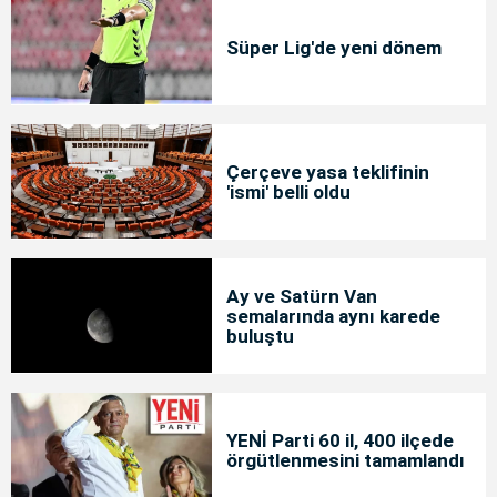
Süper Lig'de yeni dönem
Çerçeve yasa teklifinin
'ismi' belli oldu
Ay ve Satürn Van
semalarında aynı karede
buluştu
YENİ Parti 60 il, 400 ilçede
örgütlenmesini tamamlandı