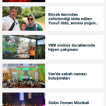
Böcek ilacından
zehirlendiği iddia edilen
Yusuf öldü, annesi yoğun
bakımda
VBB otobüs duraklarında
hijyen çalışması
Van’da sabah namazı
buluşmaları
Sülün Osman Müzikali