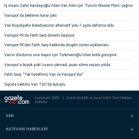
İş insanı Zahir Kandaşoğlu'ndan Van Gölü için 'Turizm Master Planı' çağrısı
Vanspor'da beklenen karar çıktı
Van Büyükşehir Belediyesinin alternatif yolu 7 ayda deforme oldu
Vanspor FK'da Fatih Sarp dönemi başlıyor
Vanspor FK'den Fatih Sarp hakkında disiplin süreci açıklaması
Van'ın dördüncü sınır kapısı için Türkmenoğlu'ndan kritik görüşme
Vanspor'a büyük şok! Lisans çıkmadı, puan silme cezası yolda
Fatih Sarp: "Tek hedefimiz Van ve Vanspor'dur"
Sigorta sektörü Van TSO'da buluştu
Copyright 2020
|
Yusuf KUŞAR ve
Azad KAYA
Tüm Hakları
Saklıdır.
VAN
KATEGORİ HABERLERİ