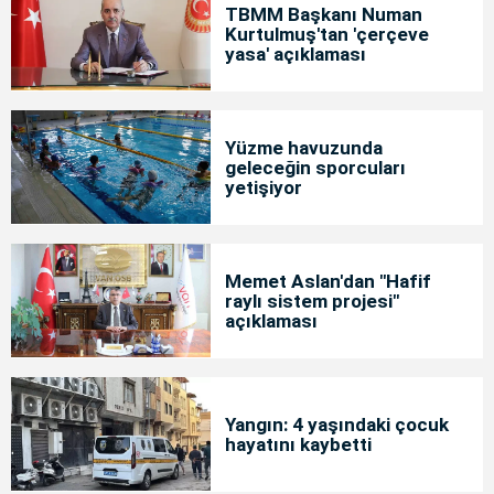
TBMM Başkanı Numan
Kurtulmuş'tan 'çerçeve
yasa' açıklaması
Yüzme havuzunda
geleceğin sporcuları
yetişiyor
Memet Aslan'dan "Hafif
raylı sistem projesi"
açıklaması
Yangın: 4 yaşındaki çocuk
hayatını kaybetti