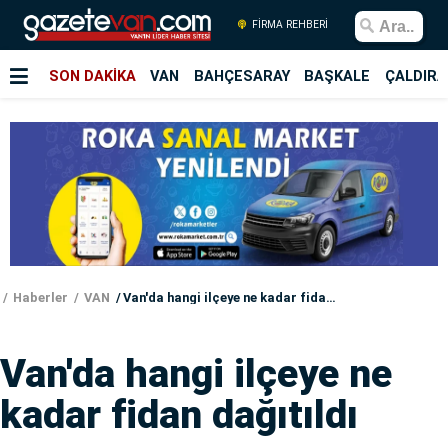
FİRMA REHBERİ
SON DAKİKA
VAN
BAHÇESARAY
BAŞKALE
ÇALDIRA
Haberler
VAN
Van'da hangi ilçeye ne kadar fidan dağıtıldı
Van'da hangi ilçeye ne
kadar fidan dağıtıldı