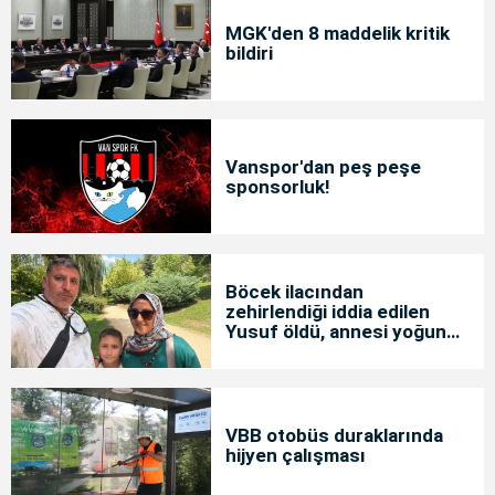
MGK'den 8 maddelik kritik
bildiri
Vanspor'dan peş peşe
sponsorluk!
Böcek ilacından
zehirlendiği iddia edilen
Yusuf öldü, annesi yoğun
bakımda
VBB otobüs duraklarında
hijyen çalışması