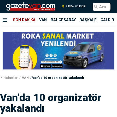
FİRMA REHBERİ
SON DAKİKA
VAN
BAHÇESARAY
BAŞKALE
ÇALDIRA
Haberler
VAN
Van’da 10 organizatör yakalandı
Van’da 10 organizatör
yakalandı