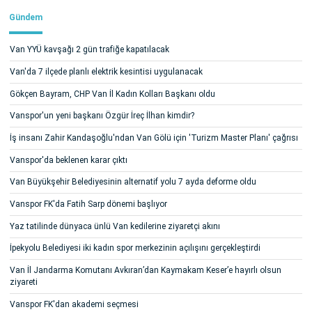
Gündem
Van YYÜ kavşağı 2 gün trafiğe kapatılacak
Van'da 7 ilçede planlı elektrik kesintisi uygulanacak
Gökçen Bayram, CHP Van İl Kadın Kolları Başkanı oldu
Vanspor'un yeni başkanı Özgür İreç İlhan kimdir?
İş insanı Zahir Kandaşoğlu'ndan Van Gölü için 'Turizm Master Planı' çağrısı
Vanspor'da beklenen karar çıktı
Van Büyükşehir Belediyesinin alternatif yolu 7 ayda deforme oldu
Vanspor FK'da Fatih Sarp dönemi başlıyor
Yaz tatilinde dünyaca ünlü Van kedilerine ziyaretçi akını
İpekyolu Belediyesi iki kadın spor merkezinin açılışını gerçekleştirdi
Van İl Jandarma Komutanı Avkıran’dan Kaymakam Keser’e hayırlı olsun
ziyareti
Vanspor FK'dan akademi seçmesi