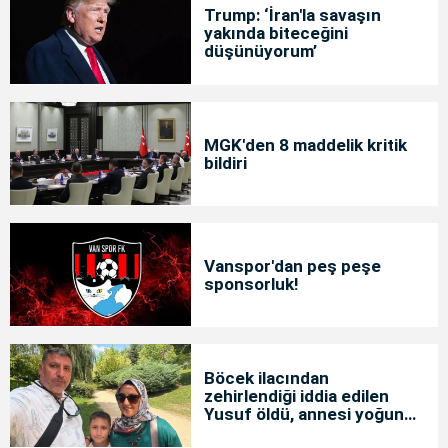
Trump: ‘İran'la savaşın
yakında biteceğini
düşünüyorum’
MGK'den 8 maddelik kritik
bildiri
Vanspor'dan peş peşe
sponsorluk!
Böcek ilacından
zehirlendiği iddia edilen
Yusuf öldü, annesi yoğun
bakımda