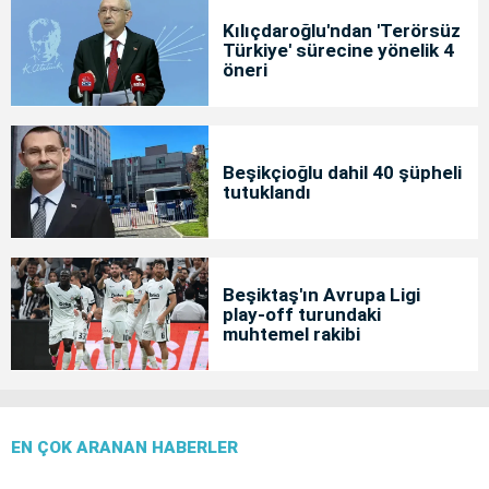
Kılıçdaroğlu'ndan 'Terörsüz
Türkiye' sürecine yönelik 4
öneri
Beşikçioğlu dahil 40 şüpheli
tutuklandı
Beşiktaş'ın Avrupa Ligi
play-off turundaki
muhtemel rakibi
EN ÇOK ARANAN HABERLER