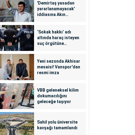
'Demirtaş yasadan
yararlanamayacak'
iddiasına Akın
Gürlek'ten yalanlama
‘Sokak hakkı’ adı
altında haraç isteyen
suç örgütüne
operasyon: 24
tutuklama
Yeni sezonda Akhisar
mesaisi! Vanspor'dan
resmi imza
VBB geleneksel kilim
dokumacılığını
geleceğe taşıyor
Sahil yolu üniversite
kavşağı tamamlandı