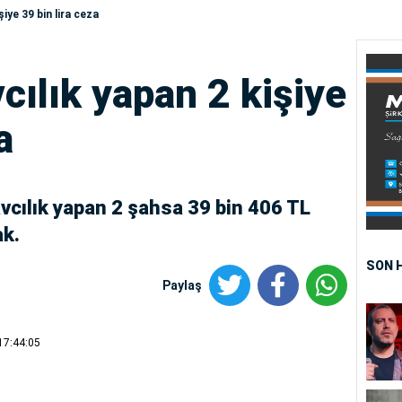
şiye 39 bin lira ceza
cılık yapan 2 kişiye
a
vcılık yapan 2 şahsa 39 bin 406 TL
ak.
SON 
Paylaş
17:44:05