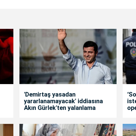
'Demirtaş yasadan
‘So
yararlanamayacak' iddiasına
is
Akın Gürlek'ten yalanlama
op