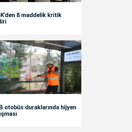
'den 8 maddelik kritik
diri
 otobüs duraklarında hijyen
ışması