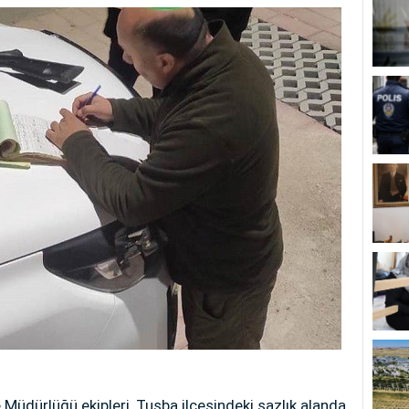
 Müdürlüğü ekipleri, Tuşba ilçesindeki sazlık alanda