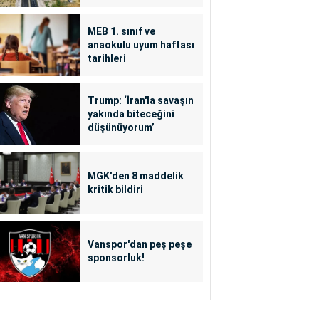
MEB 1. sınıf ve
anaokulu uyum haftası
tarihleri
Trump: ‘İran'la savaşın
yakında biteceğini
düşünüyorum’
MGK'den 8 maddelik
kritik bildiri
Vanspor'dan peş peşe
sponsorluk!