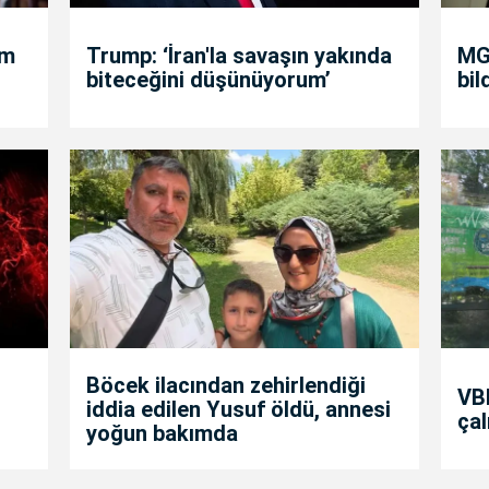
um
Trump: ‘İran'la savaşın yakında
MGK
biteceğini düşünüyorum’
bil
Böcek ilacından zehirlendiği
VBB
iddia edilen Yusuf öldü, annesi
çal
yoğun bakımda