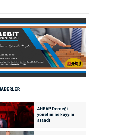
HABERLER
AHBAP Derneği
yönetimine kayyım
atandı