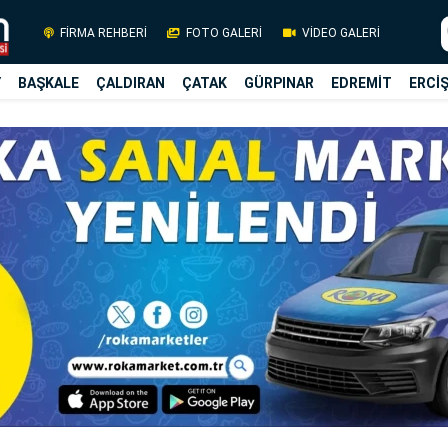
FİRMA REHBERİ
FOTO GALERİ
VİDEO GALERİ
Y
BAŞKALE
ÇALDIRAN
ÇATAK
GÜRPINAR
EDREMİT
ERCİ