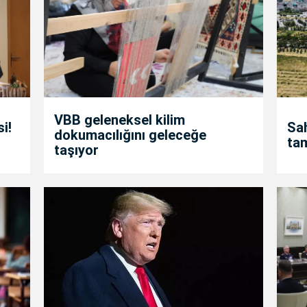
VBB geleneksel kilim
i!
Sah
dokumacılığını geleceğe
ta
taşıyor