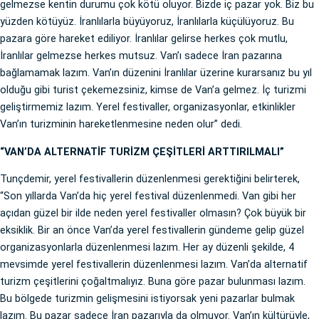
gelmezse kentin durumu çok kötü oluyor. Bizde iç pazar yok. Biz bu
yüzden kötüyüz. İranlılarla büyüyoruz, İranlılarla küçülüyoruz. Bu
pazara göre hareket ediliyor. İranlılar gelirse herkes çok mutlu,
İranlılar gelmezse herkes mutsuz. Van’ı sadece İran pazarına
bağlamamak lazım. Van’ın düzenini İranlılar üzerine kurarsanız bu yıl
olduğu gibi turist çekemezsiniz, kimse de Van’a gelmez. İç turizmi
geliştirmemiz lazım. Yerel festivaller, organizasyonlar, etkinlikler
Van’ın turizminin hareketlenmesine neden olur” dedi.
“VAN’DA ALTERNATİF TURİZM ÇEŞİTLERİ ARTTIRILMALI”
Tunçdemir, yerel festivallerin düzenlenmesi gerektiğini belirterek,
“Son yıllarda Van’da hiç yerel festival düzenlenmedi. Van gibi her
açıdan güzel bir ilde neden yerel festivaller olmasın? Çok büyük bir
eksiklik. Bir an önce Van’da yerel festivallerin gündeme gelip güzel
organizasyonlarla düzenlenmesi lazım. Her ay düzenli şekilde, 4
mevsimde yerel festivallerin düzenlenmesi lazım. Van’da alternatif
turizm çeşitlerini çoğaltmalıyız. Buna göre pazar bulunması lazım.
Bu bölgede turizmin gelişmesini istiyorsak yeni pazarlar bulmak
lazım. Bu pazar sadece İran pazarıyla da olmuyor. Van’ın kültürüyle,