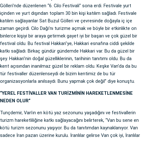
Gölleri’nde düzenlenen “6. Cilo Festivali” sona erdi. Festivale yurt
içinden ve yurt dışından toplam 30 bin kişi katılım sağladı. Festivale
katılım sağlayanlar Sat Buzul Gölleri ve çevresinde doğayla iç içe
zaman geçirdi. Cilo Dağı’nı turizme açmak ve böyle bir etkinlikte on
binlerce kişiyi bir araya getirmek gayet iyi bir başarı ve çok güzel bir
festival oldu. Bu festival Hakkari’ye, Hakkari esnafına ciddi şekilde
katkı sağladı. Birkaç gündür gündemde Hakkari var. Bu da güzel bir
şey. Hakkari’nin doğal güzelliklerinin, tarihinin tanıtımı oldu. Bu da
kent açısından inanılmaz güzel bir reklam oldu. Keşke Van’da da bu
tür festivaller düzenlenseydi de bizim kentimiz de bu tür
organizasyonlarla anılsaydı. Bunu yapmak çok değil” diye konuştu.
“YEREL FESTİVALLER VAN TURİZMİNİN HAREKETLENMESİNE
NEDEN OLUR”
Tunçdemir, Van’ın en kötü yaz sezonunu yaşadığını ve festivallerin
turizm hareketliliğine katkı sağlayacağını belirterek, “Van bu sene en
kötü turizm sezonunu yaşıyor. Bu da tanıtımdan kaynaklanıyor. Van
sadece İran pazarı üzerine kurulu. İranlılar gelirse Van çok iyi, İranlılar