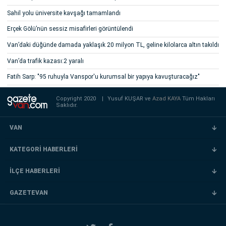
Sahil yolu üniversite kavşağı tamamlandı
Erçek Gölü’nün sessiz misafirleri görüntülendi
Van’daki düğünde damada yaklaşık 20 milyon TL, geline kilolarca altın takıldı
Van’da trafik kazası:2 yaralı
Fatih Sarp: "95 ruhuyla Vanspor'u kurumsal bir yapıya kavuşturacağız"
Copyright 2020
|
Yusuf KUŞAR ve
Azad KAYA
Tüm Hakları
Saklıdır.
VAN
KATEGORİ HABERLERİ
İLÇE HABERLERİ
GAZETEVAN