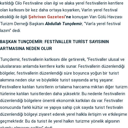
katıldığı Cilo Festivaline olan ilgi ve alaka yerel festivallerin kentlere
olan katkısını bir kez daha ortaya koyarken, Van’ın yerel festival
eksikliği ile ilgili
Şehrivan Gazetesi
’ne
konuşan Van Gölü Havzası
Turizm Derneği Başkanı
Abdullah Tunçdemir
, “Van’a yerel festival
lazım” dedi.
BAŞKAN TUNÇDEMİR: FESTİVALLER TURİST SAYISININ
ARTMASINA NEDEN OLUR
Tunçdemir, festivallerin katkısını dile getirerek, “Festivaller ulusal ve
uluslararası anlamda kentlere katkı sunar. Festivallerin düzenlendiği
bölgeler, festivallerin düzenlendiği süre boyunca yoğun bir turist
akımına neden olur ve böylelikle turist sayısında artış yaşanır.
Festivallere katılan turistlerin ortalama harcama miktarı diğer turizm
türlerine katılan turistlerden daha yüksektir. Bu nedenle festivallerin
düzenlendiği bölgelere önemli ekonomik katkıları da var. Festivaller
sonucunda farklı kültür ve yapıya sahip çok sayıda turist festivalin
düzenlendiği bölgeyi ziyaret ederek yerel halkla iletişim ve etkileşime
geçmektedir. Bu da turist ile yerel halkın turizme yönelik algısının