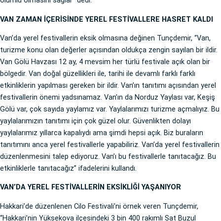
olumlu olmasını sağlar” dedi.
VAN ZAMAN İÇERİSİNDE YEREL FESTİVALLERE HASRET KALDI
Van’da yerel festivallerin eksik olmasına değinen Tunçdemir, “Van,
turizme konu olan değerler açısından oldukça zengin sayılan bir ildir.
Van Gölü Havzası 12 ay, 4 mevsim her türlü festivale açık olan bir
bölgedir. Van doğal güzellikleri ile, tarihi ile devamlı farklı farklı
etkinliklerin yapılması gereken bir ildir. Van’ın tanıtımı açısından yerel
festivallerin önemi yadsınamaz. Van’ın da Norduz Yaylası var, Keşiş
Gölü var, çok sayıda yaylamız var. Yaylalarımızı turizme açmalıyız. Bu
yaylalarımızın tanıtımı için çok güzel olur. Güvenlikten dolayı
yaylalarımız yıllarca kapalıydı ama şimdi hepsi açık. Biz buraların
tanıtımını anca yerel festivallerle yapabiliriz. Van’da yerel festivallerin
düzenlenmesini talep ediyoruz. Van’ı bu festivallerle tanıtacağız. Bu
etkinliklerle tanıtacağız” ifadelerini kullandı.
VAN’DA YEREL FESTİVALLERİN EKSİKLİĞİ YAŞANIYOR
Hakkari’de düzenlenen Cilo Festivali’ni örnek veren Tunçdemir,
“Hakkari’nin Yüksekova ilçesindeki 3 bin 400 rakımlı Sat Buzul