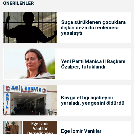
ÖNERİLENLER
Suça sürüklenen çocuklara
ilişkin ceza düzenlemesi
yasalaştı
Yeni Parti Manisa İl Başkanı
Özalper, tutuklandı
Kavga ettiği ağabeyini
yaraladı, yengesini öldürdü
Ege İzmir Vanlılar