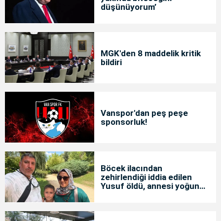
düşünüyorum’
MGK'den 8 maddelik kritik
bildiri
Vanspor'dan peş peşe
sponsorluk!
Böcek ilacından
zehirlendiği iddia edilen
Yusuf öldü, annesi yoğun
bakımda