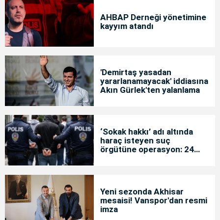
AHBAP Derneği yönetimine
kayyım atandı
'Demirtaş yasadan
yararlanamayacak' iddiasına
Akın Gürlek'ten yalanlama
‘Sokak hakkı’ adı altında
haraç isteyen suç
örgütüne operasyon: 24
tutuklama
Yeni sezonda Akhisar
mesaisi! Vanspor'dan resmi
imza