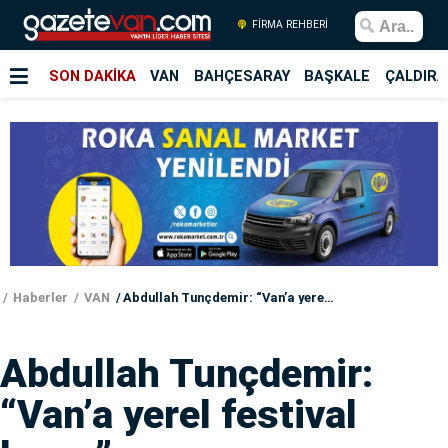
FİRMA REHBERİ
SON DAKİKA
VAN
BAHÇESARAY
BAŞKALE
ÇALDIRA
Haberler
VAN
Abdullah Tunçdemir: “Van’a yerel festival lazım”
Abdullah Tunçdemir:
“Van’a yerel festival