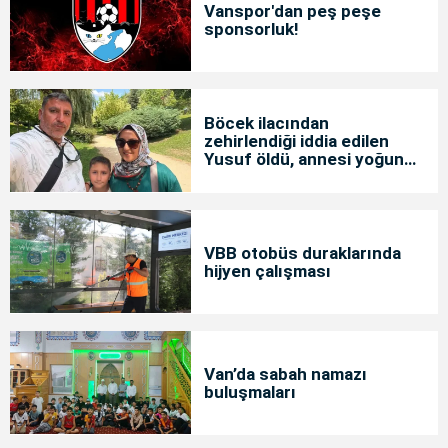
Vanspor'dan peş peşe
sponsorluk!
Böcek ilacından
zehirlendiği iddia edilen
Yusuf öldü, annesi yoğun
bakımda
VBB otobüs duraklarında
hijyen çalışması
Van’da sabah namazı
buluşmaları