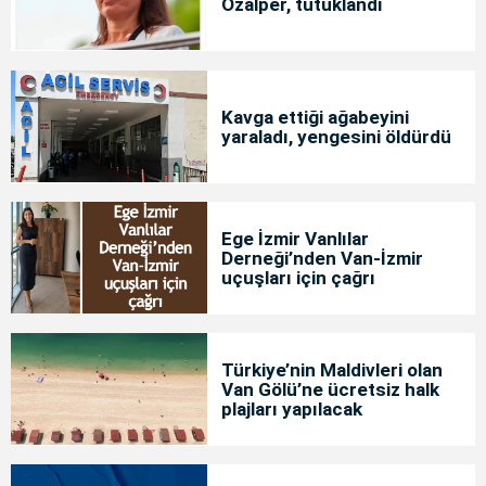
Özalper, tutuklandı
Kavga ettiği ağabeyini
yaraladı, yengesini öldürdü
Ege İzmir Vanlılar
Derneği’nden Van-İzmir
uçuşları için çağrı
Türkiye’nin Maldivleri olan
Van Gölü’ne ücretsiz halk
plajları yapılacak