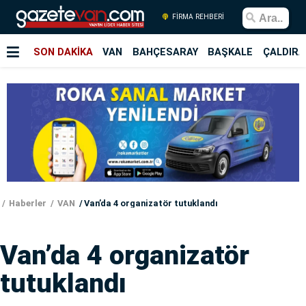
FİRMA REHBERİ
SON DAKİKA
VAN
BAHÇESARAY
BAŞKALE
ÇALDIRA
Haberler
VAN
Van’da 4 organizatör tutuklandı
Van’da 4 organizatör
tutuklandı