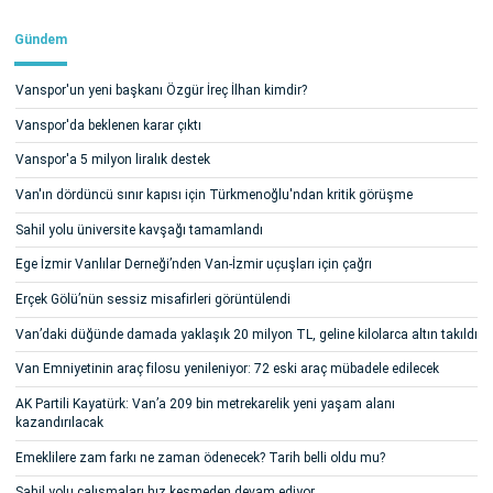
Gündem
Vanspor'un yeni başkanı Özgür İreç İlhan kimdir?
Vanspor'da beklenen karar çıktı
Vanspor'a 5 milyon liralık destek
Van'ın dördüncü sınır kapısı için Türkmenoğlu'ndan kritik görüşme
Sahil yolu üniversite kavşağı tamamlandı
Ege İzmir Vanlılar Derneği’nden Van-İzmir uçuşları için çağrı
Erçek Gölü’nün sessiz misafirleri görüntülendi
Van’daki düğünde damada yaklaşık 20 milyon TL, geline kilolarca altın takıldı
Van Emniyetinin araç filosu yenileniyor: 72 eski araç mübadele edilecek
AK Partili Kayatürk: Van’a 209 bin metrekarelik yeni yaşam alanı
kazandırılacak
Emeklilere zam farkı ne zaman ödenecek? Tarih belli oldu mu?
Sahil yolu çalışmaları hız kesmeden devam ediyor