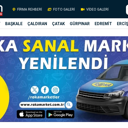
FİRMA REHBERİ
FOTO GALERİ
VİDEO GALERİ
Y
BAŞKALE
ÇALDIRAN
ÇATAK
GÜRPINAR
EDREMİT
ERCİ