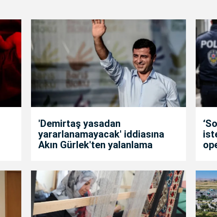
'Demirtaş yasadan
‘So
yararlanamayacak' iddiasına
is
Akın Gürlek'ten yalanlama
op