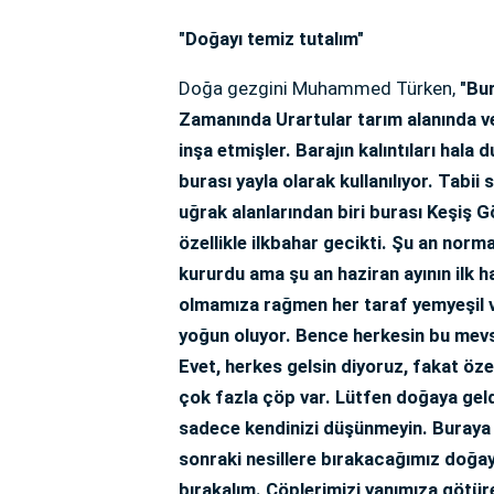
"Doğayı temiz tutalım"
Doğa gezgini Muhammed Türken,
"Bur
Zamanında Urartular tarım alanında ve
inşa etmişler. Barajın kalıntıları hal
burası yayla olarak kullanılıyor. Tabi
uğrak alanlarından biri burası Keşiş G
özellikle ilkbahar gecikti. Şu an norm
kururdu ama şu an haziran ayının ilk h
olmamıza rağmen her taraf yemyeşil ve
yoğun oluyor. Bence herkesin bu mevs
Evet, herkes gelsin diyoruz, fakat özel
çok fazla çöp var. Lütfen doğaya gel
sadece kendinizi düşünmeyin. Buraya 
sonraki nesillere bırakacağımız doğay
bırakalım. Çöplerimizi yanımıza götür