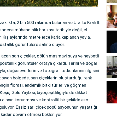
klıkta, 2 bin 500 rakımda bulunan ve Urartu Kralı II.
sadece mühendislik harikası tarihiyle değil, el
 Kış aylarında metrelerce karla kaplanan yayla,
postallık görüntülere sahne oluyor.
 açan sarı çiçekler, gölün masmavi suyu ve heybetli
ostallık görüntüler ortaya çıkardı. Tarihi ve doğal
yla, doğaseverlerin ve fotoğraf tutkunlarının ilgisini
taşıyan bölgede, sarı çiçeklerin oluşturduğu renk
ngin florası, endemik bitki türleri ve göçmen
Keşiş Gölü Yaylası, biyoçeşitliliğiyle de dikkat
 alanın korunması ve kontrollü bir şekilde eko-
guluyor. Eşsiz sarı çiçek popülasyonunun yaşattığı
a kadar devam etmesi bekleniyor.