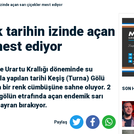
n izinde açan sarı çiçekler mest ediyor
k tarihin izinde açan
mest ediyor
e Urartu Krallığı döneminde su
la yapılan tarihi Keşiş (Turna) Gölü
ta bir renk cümbüşüne sahne oluyor. 2
SON 
 gölün etrafında açan endemik sarı
ayran bırakıyor.
Paylaş