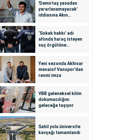
'Demirtaş yasadan
yararlanamayacak'
iddiasına Akın
Gürlek'ten yalanlama
‘Sokak hakkı’ adı
altında haraç isteyen
suç örgütüne
operasyon: 24
tutuklama
Yeni sezonda Akhisar
mesaisi! Vanspor'dan
resmi imza
VBB geleneksel kilim
dokumacılığını
geleceğe taşıyor
Sahil yolu üniversite
kavşağı tamamlandı