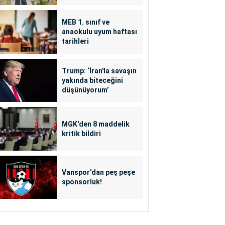
MEB 1. sınıf ve
anaokulu uyum haftası
tarihleri
Trump: ‘İran'la savaşın
yakında biteceğini
düşünüyorum’
MGK'den 8 maddelik
kritik bildiri
Vanspor'dan peş peşe
sponsorluk!