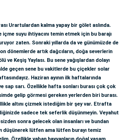
ası Urartulardan kalma yapay bir gölet aslında.
 içme suyu ihtiyacını temin etmek için bu barajı
a duruyor zaten. Sonraki yıllarda da ve günümüzde de
i son dönemlerde artık dağcıların, doğa severlerin
ölü ve Keşiş Yaylası. Bu sene yağışlardan dolayı
alde geçen sene bu vakitlerde bu çiçekler solar
aftasındayız. Haziran ayının ilk haftalarında
 sap sarı. Özellikle hafta sonları burası çok çok
imde gelip görmesi gereken yerlerden biri burası.
likle altını çizmek istediğim bir şey var. Etrafta
diğinizde sadece tek seferlik düşünmeyin. Veyahut
sizden sonra gelecek olan insanları ve bundan
ı düşünerek lütfen ama lütfen burayı temiz
elim. Özellikle yaban hayvanların doğal yaşam