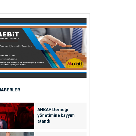
HABERLER
AHBAP Derneği
yönetimine kayyım
atandı