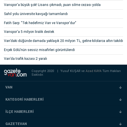
Vanspor'a büyük şok! Lisans çıkmadı, puan silme cezası yolda
Sahil yolu üniversite kavşağı tamamlandı
Fatih Sarp: "Tek hedefimiz Van ve Vanspor'dur"
Vanspor'a 5 milyon liralık destek
Van’daki düğünde damada yaklaşık 20 milyon TL, geline kilolarca altın takıldı
Erçek Gölü’nün sessiz misafirleri görüntülendi
Van’da trafik kazası:2 yaralı
Copyright 2020
|
Yusuf KUŞAR ve
Azad KAYA
Tüm Hakları
Saklıdır.
VAN
KATEGORİ HABERLERİ
İLÇE HABERLERİ
GAZETEVAN