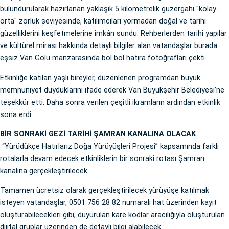
bulundurularak hazırlanan yaklaşık 5 kilometrelik güzergahı "kolay-
orta" zorluk seviyesinde, katılımcıları yormadan doğal ve tarihi
güzelliklerini keşfetmelerine imkân sundu. Rehberlerden tarihi yapılar
ve kültürel mirası hakkında detaylı bilgiler alan vatandaşlar burada
eşsiz Van Gölü manzarasında bol bol hatıra fotoğrafları çekti.
Etkinliğe katılan yaşlı bireyler, düzenlenen programdan büyük
memnuniyet duyduklarını ifade ederek Van Büyükşehir Belediyesi’ne
teşekkür etti. Daha sonra verilen çeşitli ikramların ardından etkinlik
sona erdi.
BİR SONRAKİ GEZİ TARİHİ ŞAMRAN KANALINA OLACAK
“Yürüdükçe Hatırlarız Doğa Yürüyüşleri Projesi” kapsamında farklı
rotalarla devam edecek etkinliklerin bir sonraki rotası Şamran
kanalına gerçekleştirilecek.
Tamamen ücretsiz olarak gerçekleştirilecek yürüyüşe katılmak
isteyen vatandaşlar, 0501 756 28 82 numaralı hat üzerinden kayıt
oluşturabilecekleri gibi, duyurulan kare kodlar aracılığıyla oluşturulan
dijital gruplar üzerinden de detaylı bilgi alabilecek.