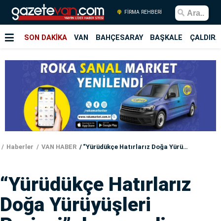
FİRMA REHBERİ
SON DAKİKA
VAN
BAHÇESARAY
BAŞKALE
ÇALDIRA
Haberler
VAN HABER
“Yürüdükçe Hatırlarız Doğa Yürüyüşleri Projesi” devam ediyor
“Yürüdükçe Hatırlarız
Doğa Yürüyüşleri