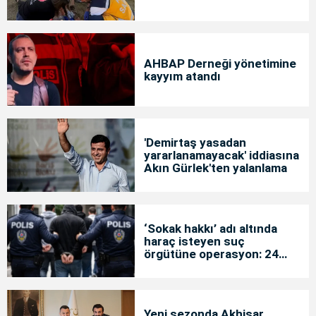
AHBAP Derneği yönetimine
kayyım atandı
'Demirtaş yasadan
yararlanamayacak' iddiasına
Akın Gürlek'ten yalanlama
‘Sokak hakkı’ adı altında
haraç isteyen suç
örgütüne operasyon: 24
tutuklama
Yeni sezonda Akhisar