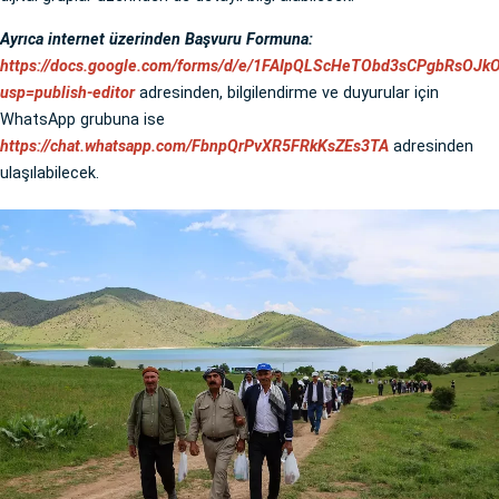
Ayrıca internet üzerinden Başvuru Formuna:
https://docs.google.com/forms/d/e/1FAIpQLScHeTObd3sCPgbRsOJ
usp=publish-editor
adresinden, bilgilendirme ve duyurular için
WhatsApp grubuna ise
https://chat.whatsapp.com/FbnpQrPvXR5FRkKsZEs3TA
adresinden
ulaşılabilecek.