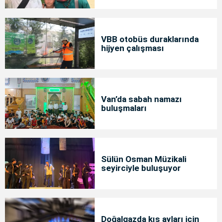
bakımda
VBB otobüs duraklarında
hijyen çalışması
Van’da sabah namazı
buluşmaları
Sülün Osman Müzikali
seyirciyle buluşuyor
Doğalgazda kış ayları için