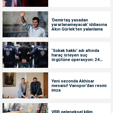
'Demirtaş yasadan
yararlanamayacak' iddiasına
Akın Gürlek'ten yalanlama
‘Sokak hakkı’ adı altında
haraç isteyen suç
örgütüne operasyon: 24
tutuklama
Yeni sezonda Akhisar
mesaisi! Vanspor'dan resmi
imza
VBB geleneksel kilim