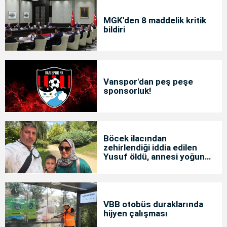
MGK'den 8 maddelik kritik
bildiri
Vanspor'dan peş peşe
sponsorluk!
Böcek ilacından
zehirlendiği iddia edilen
Yusuf öldü, annesi yoğun
bakımda
VBB otobüs duraklarında
hijyen çalışması