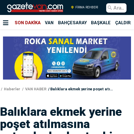
FİRMA REHBERİ
SON DAKİKA
VAN
BAHÇESARAY
BAŞKALE
ÇALDIRA
Haberler
VAN HABER
Balıklara ekmek yerine poşet atılmasına vatandaşlardan tepki
Balıklara ekmek yerine
poşet atılmasına