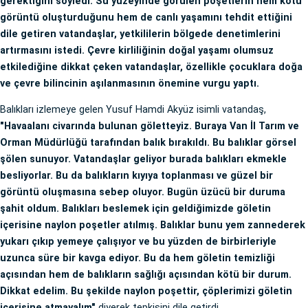
gerektiğini söyledi. Su yüzeyinde görülen poşetlerin hem kötü
görüntü oluşturduğunu hem de canlı yaşamını tehdit ettiğini
dile getiren vatandaşlar, yetkililerin bölgede denetimlerini
artırmasını istedi. Çevre kirliliğinin doğal yaşamı olumsuz
etkilediğine dikkat çeken vatandaşlar, özellikle çocuklara doğa
ve çevre bilincinin aşılanmasının önemine vurgu yaptı.
Balıkları izlemeye gelen Yusuf Hamdi Akyüz isimli vatandaş,
"Havaalanı civarında bulunan göletteyiz. Buraya Van İl Tarım ve
Orman Müdürlüğü tarafından balık bırakıldı. Bu balıklar görsel
şölen sunuyor. Vatandaşlar geliyor burada balıkları ekmekle
besliyorlar. Bu da balıkların kıyıya toplanması ve güzel bir
görüntü oluşmasına sebep oluyor. Bugün üzücü bir duruma
şahit oldum. Balıkları beslemek için geldiğimizde göletin
içerisine naylon poşetler atılmış. Balıklar bunu yem zannederek
yukarı çıkıp yemeye çalışıyor ve bu yüzden de birbirleriyle
uzunca süre bir kavga ediyor. Bu da hem göletin temizliği
açısından hem de balıkların sağlığı açısından kötü bir durum.
Dikkat edelim. Bu şekilde naylon poşettir, çöplerimizi göletin
içerisine atmayalım"
diyerek tepkisini dile getirdi.