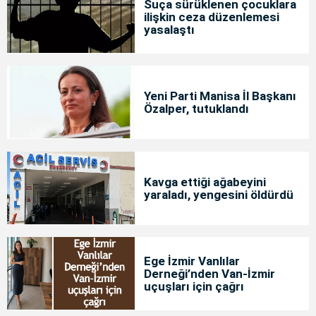
Suça sürüklenen çocuklara
ilişkin ceza düzenlemesi
yasalaştı
Yeni Parti Manisa İl Başkanı
Özalper, tutuklandı
Kavga ettiği ağabeyini
yaraladı, yengesini öldürdü
Ege İzmir Vanlılar
Derneği’nden Van-İzmir
uçuşları için çağrı