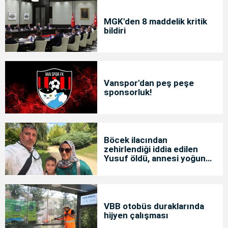
MGK'den 8 maddelik kritik
bildiri
Vanspor'dan peş peşe
sponsorluk!
Böcek ilacından
zehirlendiği iddia edilen
Yusuf öldü, annesi yoğun
bakımda
VBB otobüs duraklarında
hijyen çalışması