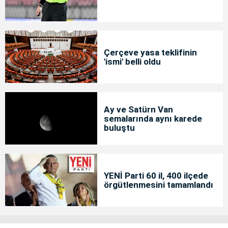
Çerçeve yasa teklifinin
'ismi' belli oldu
Ay ve Satürn Van
semalarında aynı karede
buluştu
YENİ Parti 60 il, 400 ilçede
örgütlenmesini tamamlandı