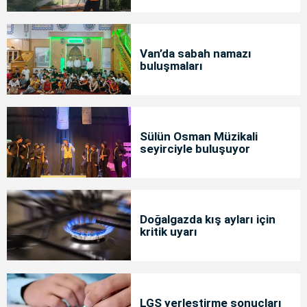
Van’da sabah namazı
buluşmaları
Sülün Osman Müzikali
seyirciyle buluşuyor
Doğalgazda kış ayları için
kritik uyarı
LGS yerleştirme sonuçları