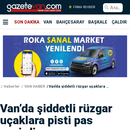
FİRMA REHBERİ
SON DAKİKA
VAN
BAHÇESARAY
BAŞKALE
ÇALDIRA
Haberler
VAN HABER
Van’da şiddetli rüzgar uçaklara pisti pas geçirdi
Van’da şiddetli rüzgar
uçaklara pisti pas