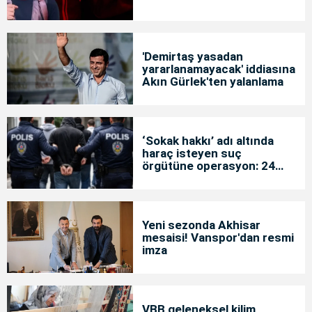
'Demirtaş yasadan
yararlanamayacak' iddiasına
Akın Gürlek'ten yalanlama
‘Sokak hakkı’ adı altında
haraç isteyen suç
örgütüne operasyon: 24
tutuklama
Yeni sezonda Akhisar
mesaisi! Vanspor'dan resmi
imza
VBB geleneksel kilim