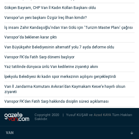
Gökçen Bayram, CHP Van İl Kadın Kolları Başkanı oldu
Vanspor'un yeni başkanı Özgür İreç İlhan kimdir?
İş insanı Zahir Kandaşoğlu'ndan Van Gölü için 'Turizm Master Planı' çağrısı
Vanspor'da beklenen karar çıktı
Van Büyükşehir Belediyesinin alternatif yolu 7 ayda deforme oldu
Vanspor FK'da Fatih Sarp dönemi başlıyor
Yaz tatilinde dünyaca ünlü Van kedilerine ziyaretçi akını
İpekyolu Belediyesi iki kadın spor merkezinin açılışını gerçekleştirdi
Van İl Jandarma Komutanı Avkıran’dan Kaymakam Keser’e hayırlı olsun
ziyareti
Vanspor FK'den Fatih Sarp hakkında disiplin süreci açıklaması
Copyright 2020
|
Yusuf KUŞAR ve
Azad KAYA
Tüm Hakları
Saklıdır.
VAN