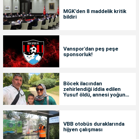
MGK'den 8 maddelik kritik
bildiri
Vanspor'dan peş peşe
sponsorluk!
Böcek ilacından
zehirlendiği iddia edilen
Yusuf öldü, annesi yoğun
bakımda
VBB otobüs duraklarında
hijyen çalışması