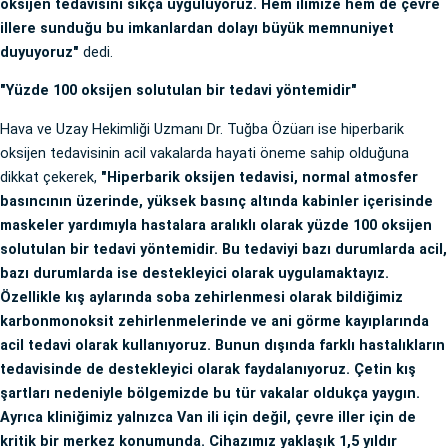
oksijen tedavisini sıkça uyguluyoruz. Hem ilimize hem de çevre
illere sunduğu bu imkanlardan dolayı büyük memnuniyet
duyuyoruz"
dedi.
"Yüzde 100 oksijen solutulan bir tedavi yöntemidir"
Hava ve Uzay Hekimliği Uzmanı Dr. Tuğba Özüarı ise hiperbarik
oksijen tedavisinin acil vakalarda hayati öneme sahip olduğuna
dikkat çekerek,
"Hiperbarik oksijen tedavisi, normal atmosfer
basıncının üzerinde, yüksek basınç altında kabinler içerisinde
maskeler yardımıyla hastalara aralıklı olarak yüzde 100 oksijen
solutulan bir tedavi yöntemidir. Bu tedaviyi bazı durumlarda acil,
bazı durumlarda ise destekleyici olarak uygulamaktayız.
Özellikle kış aylarında soba zehirlenmesi olarak bildiğimiz
karbonmonoksit zehirlenmelerinde ve ani görme kayıplarında
acil tedavi olarak kullanıyoruz. Bunun dışında farklı hastalıkların
tedavisinde de destekleyici olarak faydalanıyoruz. Çetin kış
şartları nedeniyle bölgemizde bu tür vakalar oldukça yaygın.
Ayrıca kliniğimiz yalnızca Van ili için değil, çevre iller için de
kritik bir merkez konumunda. Cihazımız yaklaşık 1,5 yıldır