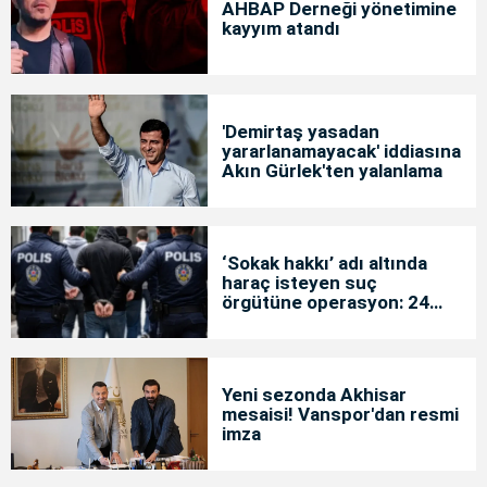
AHBAP Derneği yönetimine
kayyım atandı
'Demirtaş yasadan
yararlanamayacak' iddiasına
Akın Gürlek'ten yalanlama
‘Sokak hakkı’ adı altında
haraç isteyen suç
örgütüne operasyon: 24
tutuklama
Yeni sezonda Akhisar
mesaisi! Vanspor'dan resmi
imza