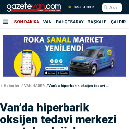
FİRMA REHBERİ
SON DAKİKA
VAN
BAHÇESARAY
BAŞKALE
ÇALDIRA
Haberler
VAN HABER
Van’da hiperbarik oksijen tedavi merkezi son teknolojiyle yenilendi
Van’da hiperbarik
oksijen tedavi merkezi