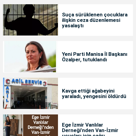
Suça sürüklenen çocuklara
ilişkin ceza düzenlemesi
yasalaştı
Yeni Parti Manisa İl Başkanı
Özalper, tutuklandı
Kavga ettiği ağabeyini
yaraladı, yengesini öldürdü
Ege İzmir Vanlılar
Derneği’nden Van-İzmir
uçuşları için çağrı