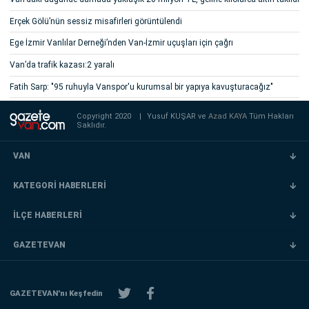
Erçek Gölü’nün sessiz misafirleri görüntülendi
Ege İzmir Vanlılar Derneği’nden Van-İzmir uçuşları için çağrı
Van’da trafik kazası:2 yaralı
Fatih Sarp: "95 ruhuyla Vanspor'u kurumsal bir yapıya kavuşturacağız"
Copyright 2020
|
Yusuf KUŞAR ve
Azad KAYA
Tüm Hakları
Saklıdır.
VAN
KATEGORİ HABERLERİ
İLÇE HABERLERİ
GAZETEVAN
GAZETEVAN'nı Keşfedin