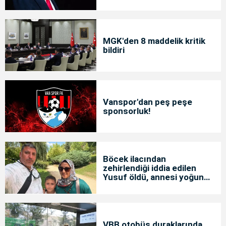
MGK'den 8 maddelik kritik
bildiri
Vanspor'dan peş peşe
sponsorluk!
Böcek ilacından
zehirlendiği iddia edilen
Yusuf öldü, annesi yoğun
bakımda
VBB otobüs duraklarında