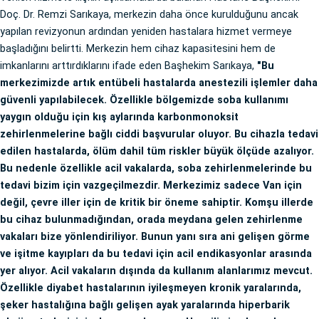
Doç. Dr. Remzi Sarıkaya, merkezin daha önce kurulduğunu ancak
yapılan revizyonun ardından yeniden hastalara hizmet vermeye
başladığını belirtti. Merkezin hem cihaz kapasitesini hem de
imkanlarını arttırdıklarını ifade eden Başhekim Sarıkaya,
"Bu
merkezimizde artık entübeli hastalarda anestezili işlemler daha
güvenli yapılabilecek. Özellikle bölgemizde soba kullanımı
yaygın olduğu için kış aylarında karbonmonoksit
zehirlenmelerine bağlı ciddi başvurular oluyor. Bu cihazla tedavi
edilen hastalarda, ölüm dahil tüm riskler büyük ölçüde azalıyor.
Bu nedenle özellikle acil vakalarda, soba zehirlenmelerinde bu
tedavi bizim için vazgeçilmezdir. Merkezimiz sadece Van için
değil, çevre iller için de kritik bir öneme sahiptir. Komşu illerde
bu cihaz bulunmadığından, orada meydana gelen zehirlenme
vakaları bize yönlendiriliyor. Bunun yanı sıra ani gelişen görme
ve işitme kayıpları da bu tedavi için acil endikasyonlar arasında
yer alıyor. Acil vakaların dışında da kullanım alanlarımız mevcut.
Özellikle diyabet hastalarının iyileşmeyen kronik yaralarında,
şeker hastalığına bağlı gelişen ayak yaralarında hiperbarik