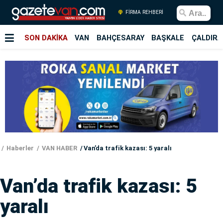
FİRMA REHBERİ
SON DAKİKA
VAN
BAHÇESARAY
BAŞKALE
ÇALDIRA
Haberler
VAN HABER
Van’da trafik kazası: 5 yaralı
Van’da trafik kazası: 5
yaralı