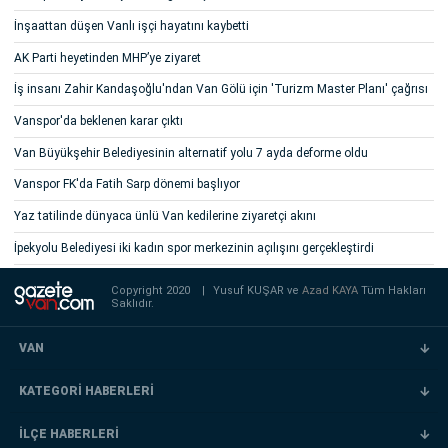
İnşaattan düşen Vanlı işçi hayatını kaybetti
AK Parti heyetinden MHP’ye ziyaret
İş insanı Zahir Kandaşoğlu'ndan Van Gölü için 'Turizm Master Planı' çağrısı
Vanspor'da beklenen karar çıktı
Van Büyükşehir Belediyesinin alternatif yolu 7 ayda deforme oldu
Vanspor FK'da Fatih Sarp dönemi başlıyor
Yaz tatilinde dünyaca ünlü Van kedilerine ziyaretçi akını
İpekyolu Belediyesi iki kadın spor merkezinin açılışını gerçekleştirdi
Copyright 2020
|
Yusuf KUŞAR ve
Azad KAYA
Tüm Hakları
Saklıdır.
VAN
KATEGORİ HABERLERİ
İLÇE HABERLERİ