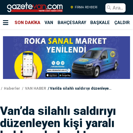
FİRMA REHBERİ
SON DAKİKA
VAN
BAHÇESARAY
BAŞKALE
ÇALDIRA
Haberler
VAN HABER
Van’da silahlı saldırıyı düzenleyen kişi yaralı halde yakalandı!
Van’da silahlı saldırıyı
düzenleyen kişi yaralı