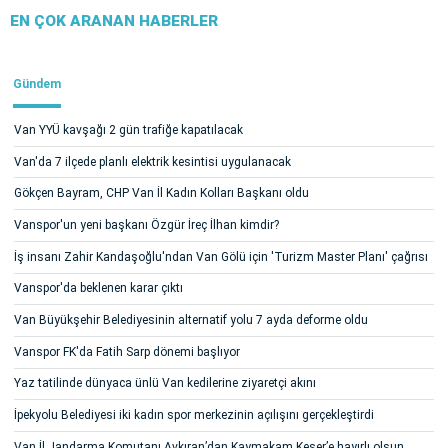
EN ÇOK ARANAN HABERLER
Gündem
Van YYÜ kavşağı 2 gün trafiğe kapatılacak
Van'da 7 ilçede planlı elektrik kesintisi uygulanacak
Gökçen Bayram, CHP Van İl Kadın Kolları Başkanı oldu
Vanspor'un yeni başkanı Özgür İreç İlhan kimdir?
İş insanı Zahir Kandaşoğlu'ndan Van Gölü için 'Turizm Master Planı' çağrısı
Vanspor'da beklenen karar çıktı
Van Büyükşehir Belediyesinin alternatif yolu 7 ayda deforme oldu
Vanspor FK'da Fatih Sarp dönemi başlıyor
Yaz tatilinde dünyaca ünlü Van kedilerine ziyaretçi akını
İpekyolu Belediyesi iki kadın spor merkezinin açılışını gerçekleştirdi
Van İl Jandarma Komutanı Avkıran’dan Kaymakam Keser’e hayırlı olsun