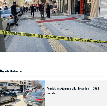
İlişkili Haberler
Van’da mağazaya silahlı saldırı: 1 ölü,4
yaralı