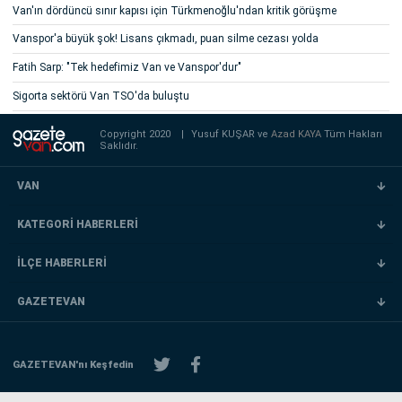
Van'ın dördüncü sınır kapısı için Türkmenoğlu'ndan kritik görüşme
Vanspor'a büyük şok! Lisans çıkmadı, puan silme cezası yolda
Fatih Sarp: "Tek hedefimiz Van ve Vanspor'dur"
Sigorta sektörü Van TSO'da buluştu
Copyright 2020
|
Yusuf KUŞAR ve
Azad KAYA
Tüm Hakları
Saklıdır.
VAN
KATEGORİ HABERLERİ
İLÇE HABERLERİ
GAZETEVAN
GAZETEVAN'nı Keşfedin