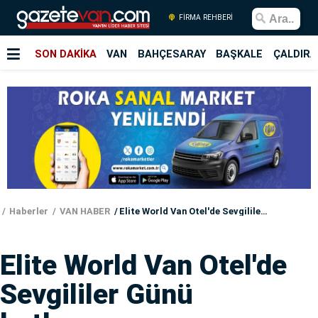
FİRMA REHBERİ
SON DAKİKA
VAN
BAHÇESARAY
BAŞKALE
ÇALDIRA
Haberler
VAN HABER
Elite World Van Otel'de Sevgililer Günü kutlaması
Elite World Van Otel'de
Sevgililer Günü