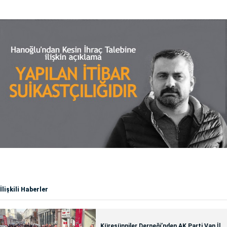
İlişkili Haberler
Küresünniler Derneği’nden AK Parti Van İl