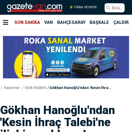
FİRMA REHBERİ
SON DAKİKA
VAN
BAHÇESARAY
BAŞKALE
ÇALDIRA
Haberler
VAN HABER
Gökhan Hanoğlu'ndan 'Kesin İhraç Talebi'ne ilişkin açıklama!
Gökhan Hanoğlu'ndan
'Kesin İhraç Talebi'ne