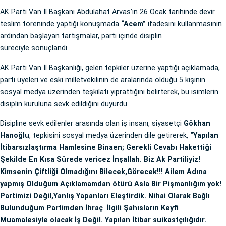
AK Parti Van İl Başkanı Abdulahat Arvas’ın 26 Ocak tarihinde devir
teslim töreninde yaptığı konuşmada
“Acem”
ifadesini kullanmasının
ardından başlayan tartışmalar, parti içinde disiplin
süreciyle sonuçlandı.
AK Parti Van İl Başkanlığı, gelen tepkiler üzerine yaptığı açıklamada,
parti üyeleri ve eski milletvekilinin de aralarında olduğu 5 kişinin
sosyal medya üzerinden teşkilatı yıprattığını belirterek, bu isimlerin
disiplin kuruluna sevk edildiğini duyurdu.
Disipline sevk edilenler arasında olan iş insanı, siyasetçi
Gökhan
Hanoğlu
, tepkisini sosyal medya üzerinden dile getirerek,
"Yapılan
İtibarsızlaştırma Hamlesine Binaen; Gerekli Cevabı Hakettiği
Şekilde En Kısa Sürede vericez İnşallah. Biz Ak Partiliyiz!
Kimsenin Çiftliği Olmadığını Bilecek,Görecek!!! Ailem Adına
yapmış Olduğum Açıklamamdan ötürü Asla Bir Pişmanlığım yok!
Partimizi Değil,Yanlış Yapanları Eleştirdik. Nihai Olarak Bağlı
Bulunduğum Partimden İhraç İlgili Şahısların Keyfi
Muamalesiyle olacak İş Değil. Yapılan İtibar suikastçılığıdır.