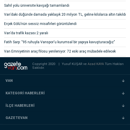
Sahil yolu üniversite kavşağı tamamlandı
Van’daki düğünde damada yaklaşık 20 milyon TL, geline kilolarca altın takıldı
Erçek Gölü’nün sessiz misafirleri görüntülendi
Van’da trafik kazası:2 yaralı
Fatih Sarp: "95 ruhuyla Vanspor'u kurumsal bir yapıya kavuşturacağız"
Van Emniyetinin araç filosu yenileniyor: 72 eski araç mübadele edilecek
Copyright 2020
|
Yusuf KUŞAR ve
Azad KAYA
Tüm Hakları
Saklıdır.
VAN
KATEGORİ HABERLERİ
İLÇE HABERLERİ
GAZETEVAN