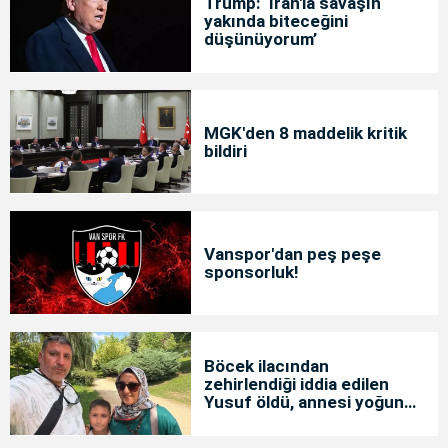
Trump: ‘İran'la savaşın
yakında biteceğini
düşünüyorum’
MGK'den 8 maddelik kritik
bildiri
Vanspor'dan peş peşe
sponsorluk!
Böcek ilacından
zehirlendiği iddia edilen
Yusuf öldü, annesi yoğun
bakımda