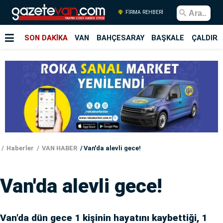
FİRMA REHBERİ
SON DAKİKA
VAN
BAHÇESARAY
BAŞKALE
ÇALDIRA
Haberler
VAN HABER
Van'da alevli gece!
Van'da alevli gece!
Van'da dün gece 1 kişinin hayatını kaybettiği, 1