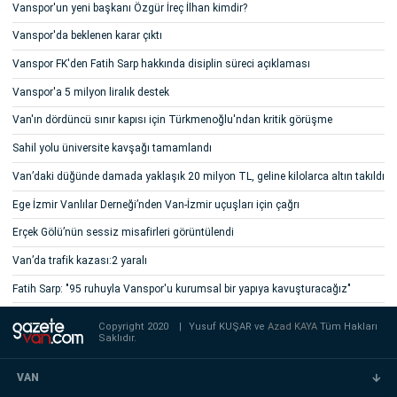
Vanspor'un yeni başkanı Özgür İreç İlhan kimdir?
Vanspor'da beklenen karar çıktı
Vanspor FK'den Fatih Sarp hakkında disiplin süreci açıklaması
Vanspor'a 5 milyon liralık destek
Van'ın dördüncü sınır kapısı için Türkmenoğlu'ndan kritik görüşme
Sahil yolu üniversite kavşağı tamamlandı
Van’daki düğünde damada yaklaşık 20 milyon TL, geline kilolarca altın takıldı
Ege İzmir Vanlılar Derneği’nden Van-İzmir uçuşları için çağrı
Erçek Gölü’nün sessiz misafirleri görüntülendi
Van’da trafik kazası:2 yaralı
Fatih Sarp: "95 ruhuyla Vanspor'u kurumsal bir yapıya kavuşturacağız"
Copyright 2020
|
Yusuf KUŞAR ve
Azad KAYA
Tüm Hakları
Saklıdır.
VAN