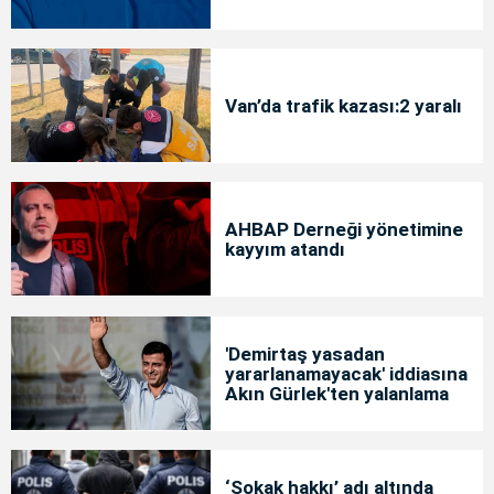
Van’da trafik kazası:2 yaralı
AHBAP Derneği yönetimine
kayyım atandı
'Demirtaş yasadan
yararlanamayacak' iddiasına
Akın Gürlek'ten yalanlama
‘Sokak hakkı’ adı altında