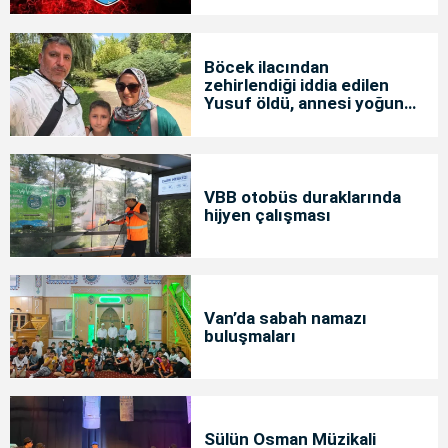
Böcek ilacından
zehirlendiği iddia edilen
Yusuf öldü, annesi yoğun
bakımda
VBB otobüs duraklarında
hijyen çalışması
Van’da sabah namazı
buluşmaları
Sülün Osman Müzikali