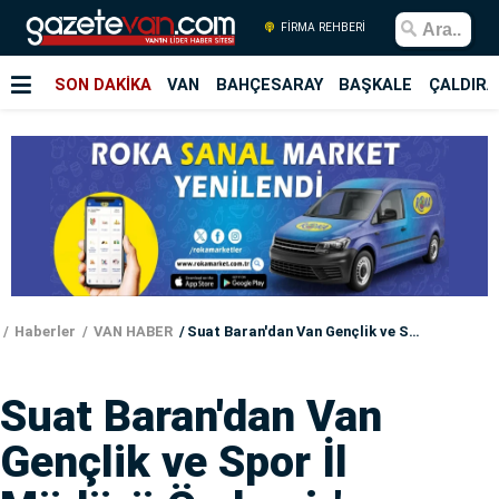
FİRMA REHBERİ
SON DAKİKA
VAN
BAHÇESARAY
BAŞKALE
ÇALDIRA
Haberler
VAN HABER
Suat Baran'dan Van Gençlik ve Spor İl Müdürü Özdemir'e ziyaret
Suat Baran'dan Van
Gençlik ve Spor İl