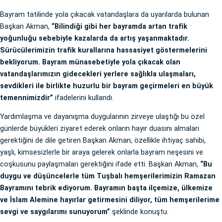
Bayram tatilinde yola çıkacak vatandaşlara da uyarılarda bulunan
Başkan Akman,
“Bilindiği gibi her bayramda artan trafik
yoğunluğu sebebiyle kazalarda da artış yaşanmaktadır.
Sürücülerimizin trafik kurallarına hassasiyet göstermelerini
bekliyorum. Bayram münasebetiyle yola çıkacak olan
vatandaşlarımızın gidecekleri yerlere sağlıkla ulaşmaları,
sevdikleri ile birlikte huzurlu bir bayram geçirmeleri en büyük
temennimizdir”
ifadelerini kullandı.
Yardımlaşma ve dayanışma duygularının zirveye ulaştığı bu özel
günlerde büyükleri ziyaret ederek onların hayır duasını almaları
gerektiğini de dile getiren Başkan Akman, özellikle ihtiyaç sahibi,
yaşlı, kimsesizlerle bir araya gelerek onlarla bayram neşesini ve
coşkusunu paylaşmaları gerektiğini ifade etti. Başkan Akman,
“Bu
duygu ve düşüncelerle tüm Tuşbalı hemşerilerimizin Ramazan
Bayramını tebrik ediyorum. Bayramın başta ilçemize, ülkemize
ve İslam Alemine hayırlar getirmesini diliyor, tüm hemşerilerime
sevgi ve saygılarımı sunuyorum”
şeklinde konuştu.