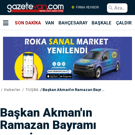
FİRMA REHBERİ
SON DAKİKA
VAN
BAHÇESARAY
BAŞKALE
ÇALDIRA
Haberler
TUŞBA
Başkan Akman'ın Ramazan Bayramı mesajı
Başkan Akman'ın
Ramazan Bayramı