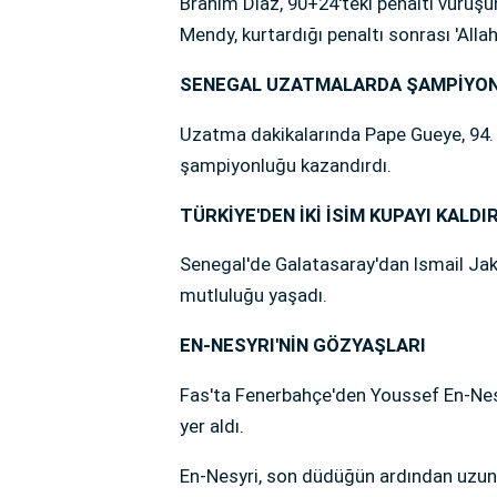
Brahim Diaz, 90+24'teki penaltı vuruş
Mendy, kurtardığı penaltı sonrası 'Allah
SENEGAL UZATMALARDA ŞAMPİYO
Uzatma dakikalarında Pape Gueye, 94.
şampiyonluğu kazandırdı.
TÜRKİYE'DEN İKİ İSİM KUPAYI KALDI
Senegal'de Galatasaray'dan Ismail Ja
mutluluğu yaşadı.
EN-NESYRI'NİN GÖZYAŞLARI
Fas'ta Fenerbahçe'den Youssef En-Nesy
yer aldı.
En-Nesyri, son düdüğün ardından uzun