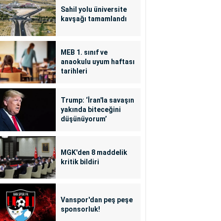
Sahil yolu üniversite
kavşağı tamamlandı
MEB 1. sınıf ve
anaokulu uyum haftası
tarihleri
Trump: ‘İran'la savaşın
yakında biteceğini
düşünüyorum’
MGK'den 8 maddelik
kritik bildiri
Vanspor'dan peş peşe
sponsorluk!