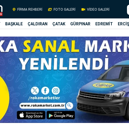
FİRMA REHBERİ
FOTO GALERİ
VİDEO GALERİ
Y
BAŞKALE
ÇALDIRAN
ÇATAK
GÜRPINAR
EDREMİT
ERCİ