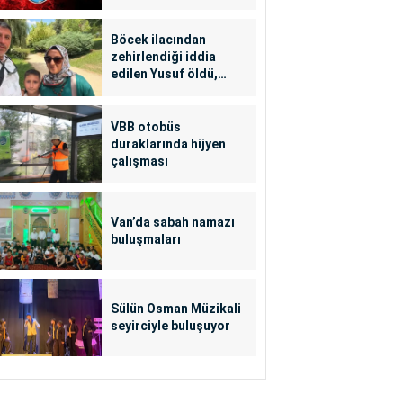
Böcek ilacından
zehirlendiği iddia
edilen Yusuf öldü,
annesi yoğun bakımda
VBB otobüs
duraklarında hijyen
çalışması
Van’da sabah namazı
buluşmaları
Sülün Osman Müzikali
seyirciyle buluşuyor