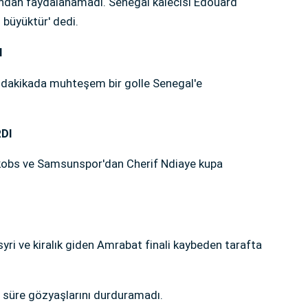
undan faydalanamadı. Senegal kalecisi Edouard
 büyüktür' dedi.
N
 dakikada muhteşem bir golle Senegal'e
RDI
kobs ve Samsunspor'dan Cherif Ndiaye kupa
ri ve kiralık giden Amrabat finali kaybeden tarafta
 süre gözyaşlarını durduramadı.