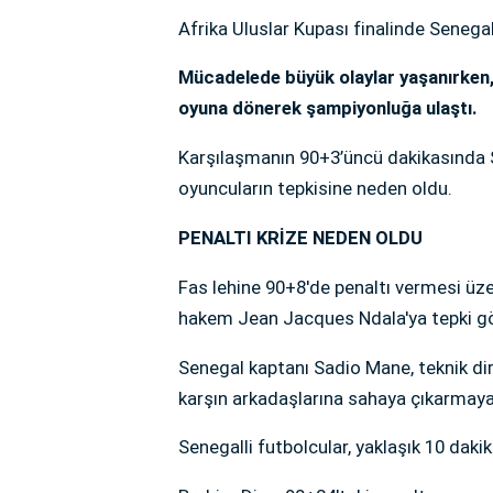
Afrika Uluslar Kupası finalinde Senegal 
Mücadelede büyük olaylar yaşanırken,
oyuna dönerek şampiyonluğa ulaştı.
Karşılaşmanın 90+3’üncü dakikasında Se
oyuncuların tepkisine neden oldu.
PENALTI KRİZE NEDEN OLDU
Fas lehine 90+8'de penaltı vermesi üze
hakem Jean Jacques Ndala'ya tepki gö
Senegal kaptanı Sadio Mane, teknik di
karşın arkadaşlarına sahaya çıkarmaya 
Senegalli futbolcular, yaklaşık 10 dak