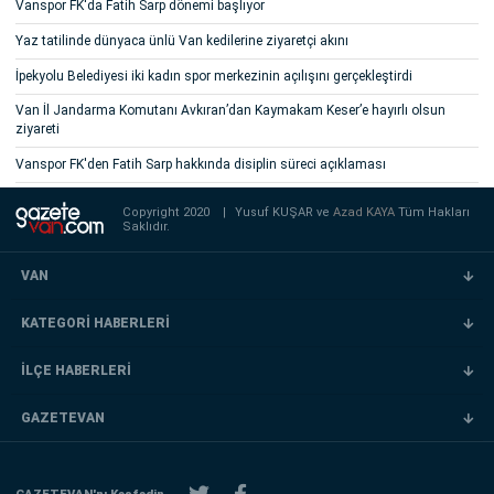
Vanspor FK'da Fatih Sarp dönemi başlıyor
Yaz tatilinde dünyaca ünlü Van kedilerine ziyaretçi akını
İpekyolu Belediyesi iki kadın spor merkezinin açılışını gerçekleştirdi
Van İl Jandarma Komutanı Avkıran’dan Kaymakam Keser’e hayırlı olsun
ziyareti
Vanspor FK'den Fatih Sarp hakkında disiplin süreci açıklaması
Copyright 2020
|
Yusuf KUŞAR ve
Azad KAYA
Tüm Hakları
Saklıdır.
VAN
KATEGORİ HABERLERİ
İLÇE HABERLERİ
GAZETEVAN