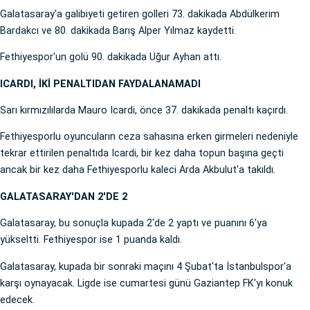
Galatasaray'a galibiyeti getiren golleri 73. dakikada Abdülkerim
Bardakcı ve 80. dakikada Barış Alper Yılmaz kaydetti.
Fethiyespor'un golü 90. dakikada Uğur Ayhan attı.
ICARDI, İKİ PENALTIDAN FAYDALANAMADI
Sarı kırmızılılarda Mauro Icardi, önce 37. dakikada penaltı kaçırdı.
Fethiyesporlu oyuncuların ceza sahasına erken girmeleri nedeniyle
tekrar ettirilen penaltıda Icardi, bir kez daha topun başına geçti
ancak bir kez daha Fethiyesporlu kaleci Arda Akbulut'a takıldı.
GALATASARAY'DAN 2'DE 2
Galatasaray, bu sonuçla kupada 2'de 2 yaptı ve puanını 6'ya
yükseltti. Fethiyespor ise 1 puanda kaldı.
Galatasaray, kupada bir sonraki maçını 4 Şubat'ta İstanbulspor'a
karşı oynayacak. Ligde ise cumartesi günü Gaziantep FK'yı konuk
edecek.