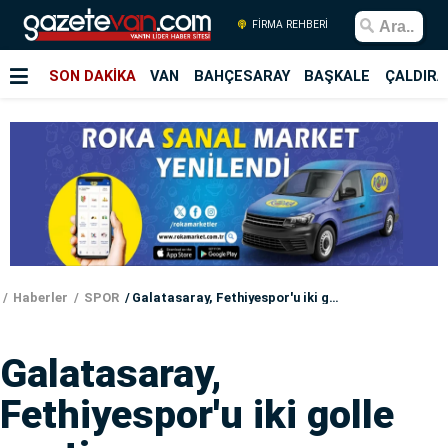
FİRMA REHBERİ
SON DAKİKA
VAN
BAHÇESARAY
BAŞKALE
ÇALDIRA
Haberler
SPOR
Galatasaray, Fethiyespor'u iki golle geçti
Galatasaray,
Fethiyespor'u iki golle