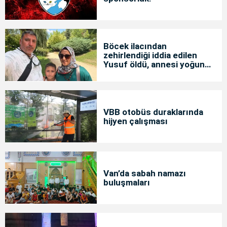
Böcek ilacından
zehirlendiği iddia edilen
Yusuf öldü, annesi yoğun
bakımda
VBB otobüs duraklarında
hijyen çalışması
Van’da sabah namazı
buluşmaları