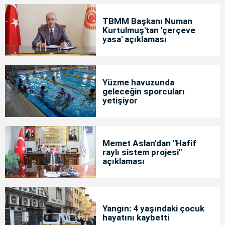
TBMM Başkanı Numan
Kurtulmuş'tan 'çerçeve
yasa' açıklaması
Yüzme havuzunda
geleceğin sporcuları
yetişiyor
Memet Aslan'dan "Hafif
raylı sistem projesi"
açıklaması
Yangın: 4 yaşındaki çocuk
hayatını kaybetti