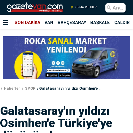
FİRMA REHBERİ
SON DAKİKA
VAN
BAHÇESARAY
BAŞKALE
ÇALDIRA
Haberler
SPOR
Galatasaray'ın yıldızı Osimhen'e Türkiye'ye dönüşünde...
Galatasaray'ın yıldızı
Osimhen'e Türkiye'ye