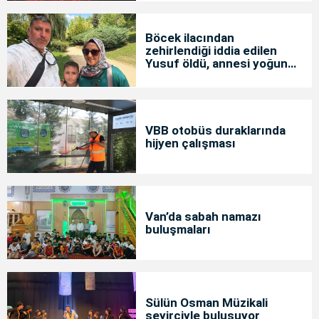
Böcek ilacından
zehirlendiği iddia edilen
Yusuf öldü, annesi yoğun
bakımda
VBB otobüs duraklarında
hijyen çalışması
Van’da sabah namazı
buluşmaları
Sülün Osman Müzikali
seyirciyle buluşuyor