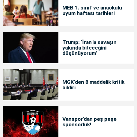
MEB 1. sınıf ve anaokulu
uyum haftası tarihleri
Trump: ‘İran'la savaşın
yakında biteceğini
düşünüyorum’
MGK'den 8 maddelik kritik
bildiri
Vanspor'dan peş peşe
sponsorluk!