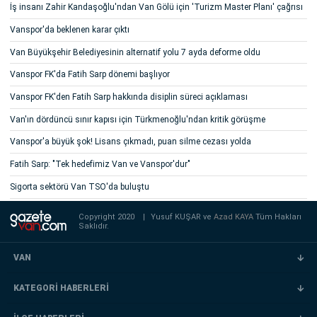
İş insanı Zahir Kandaşoğlu'ndan Van Gölü için 'Turizm Master Planı' çağrısı
Vanspor'da beklenen karar çıktı
Van Büyükşehir Belediyesinin alternatif yolu 7 ayda deforme oldu
Vanspor FK'da Fatih Sarp dönemi başlıyor
Vanspor FK'den Fatih Sarp hakkında disiplin süreci açıklaması
Van'ın dördüncü sınır kapısı için Türkmenoğlu'ndan kritik görüşme
Vanspor'a büyük şok! Lisans çıkmadı, puan silme cezası yolda
Fatih Sarp: "Tek hedefimiz Van ve Vanspor'dur"
Sigorta sektörü Van TSO'da buluştu
Copyright 2020
|
Yusuf KUŞAR ve
Azad KAYA
Tüm Hakları
Saklıdır.
VAN
KATEGORİ HABERLERİ