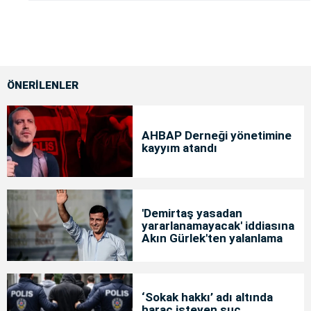
ÖNERİLENLER
AHBAP Derneği yönetimine
kayyım atandı
'Demirtaş yasadan
yararlanamayacak' iddiasına
Akın Gürlek'ten yalanlama
‘Sokak hakkı’ adı altında
haraç isteyen suç