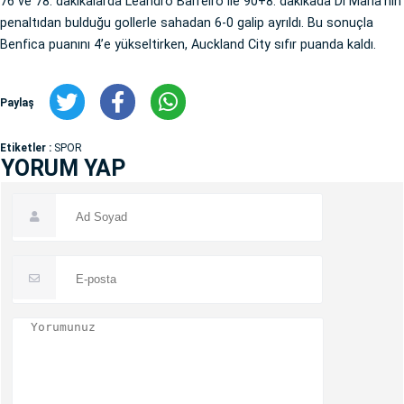
76 ve 78. dakikalarda Leandro Barreiro ile 90+8. dakikada Di Maria’nın
penaltıdan bulduğu gollerle sahadan 6-0 galip ayrıldı. Bu sonuçla
Benfica puanını 4’e yükseltirken, Auckland City sıfır puanda kaldı.
Paylaş
Etiketler :
SPOR
YORUM YAP