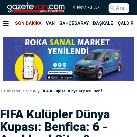
FİRMA REHBERİ
SON DAKİKA
VAN
BAHÇESARAY
BAŞKALE
ÇALDIRA
Haberler
SPOR
FIFA Kulüpler Dünya Kupası: Benfica: 6 - Auckland City: 0
FIFA Kulüpler Dünya
Kupası: Benfica: 6 -