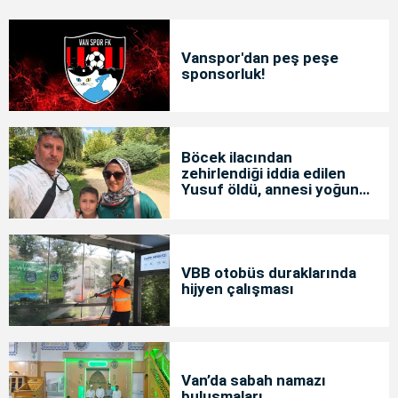
Vanspor'dan peş peşe
sponsorluk!
Böcek ilacından
zehirlendiği iddia edilen
Yusuf öldü, annesi yoğun
bakımda
VBB otobüs duraklarında
hijyen çalışması
Van’da sabah namazı
buluşmaları