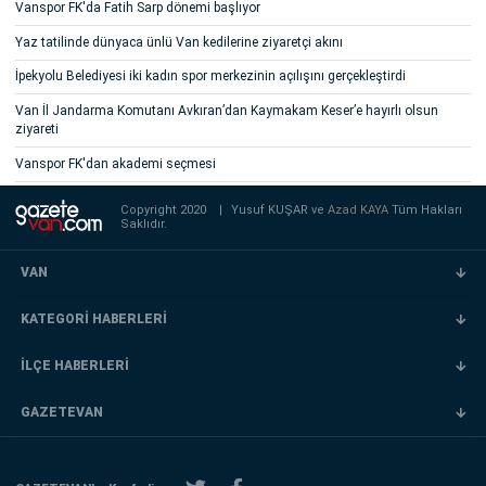
Vanspor FK'da Fatih Sarp dönemi başlıyor
Yaz tatilinde dünyaca ünlü Van kedilerine ziyaretçi akını
İpekyolu Belediyesi iki kadın spor merkezinin açılışını gerçekleştirdi
Van İl Jandarma Komutanı Avkıran’dan Kaymakam Keser’e hayırlı olsun
ziyareti
Vanspor FK'dan akademi seçmesi
Copyright 2020
|
Yusuf KUŞAR ve
Azad KAYA
Tüm Hakları
Saklıdır.
VAN
KATEGORİ HABERLERİ
İLÇE HABERLERİ
GAZETEVAN