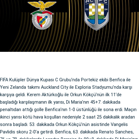
FIFA Kulüpler Dünya Kupası C Grubu’nda Portekiz ekibi Benfica ile
Yeni Zelanda takımı Auckland City ile Exploria Stadyumu’nda karşı
karşıya geldi. Kerem Aktürkoğlu ile Orkun Kökçü’nün ilk 11’de
başladığı karşılaşmanın ilk yarısı, Di Maria’nın 45+7. dakikada
penaltıdan attığı golle Benfica’nın 1-0 üstünlüğü ile sona erdi. Maçın
ikinci yarısı kötü hava koşulları nedeniyle 2 saat 25 dakikalık aradan
sonra başladı. 53. dakikada Orkun Kökçü’nün asistinde Vangelis
Pavlidis skoru 2-0’a getirdi. Benfica, 63. dakikada Renato Sanches,