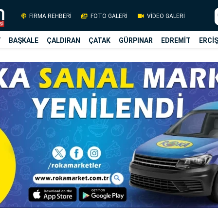
FİRMA REHBERİ
FOTO GALERİ
VİDEO GALERİ
Y
BAŞKALE
ÇALDIRAN
ÇATAK
GÜRPINAR
EDREMİT
ERCİ