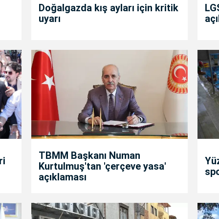
Doğalgazda kış ayları için kritik
LGS
uyarı
açı
TBMM Başkanı Numan
ri
Yü
Kurtulmuş'tan 'çerçeve yasa'
spo
açıklaması