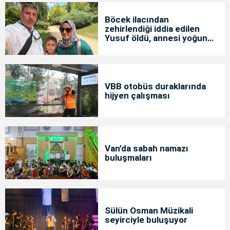
Böcek ilacından
zehirlendiği iddia edilen
Yusuf öldü, annesi yoğun
bakımda
VBB otobüs duraklarında
hijyen çalışması
Van’da sabah namazı
buluşmaları
Sülün Osman Müzikali
seyirciyle buluşuyor