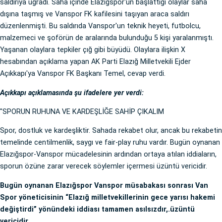
saldırıya uğradı. Saha içinde Elazığspor'un başlattığı olaylar saha
dışına taşmış ve Vanspor FK kafilesini taşıyan araca saldırı
düzenlenmişti. Bu saldırıda Vanspor'un teknik heyeti, futbolcu,
malzemeci ve şoförün de aralarında bulunduğu 5 kişi yaralanmıştı.
Yaşanan olaylara tepkiler çığ gibi büyüdü. Olaylara ilişkin X
hesabından açıklama yapan AK Parti Elazığ Milletvekili Ejder
Açıkkapı'ya Vanspor FK Başkanı Temel, cevap verdi.
Açıkkapı açıklamasında şu ifadelere yer verdi:
"SPORUN RUHUNA VE KARDEŞLİĞE SAHİP ÇIKALIM
Spor, dostluk ve kardeşliktir. Sahada rekabet olur, ancak bu rekabetin
temelinde centilmenlik, saygı ve fair-play ruhu vardır. Bugün oynanan
Elazığspor-Vanspor mücadelesinin ardından ortaya atılan iddiaların,
sporun özüne zarar verecek söylemler içermesi üzüntü vericidir.
Bugün oynanan Elazığspor Vanspor müsabakası sonrası Van
Spor yöneticisinin “Elazığ milletvekillerinin gece yarısı hakemi
değiştirdi” yönündeki iddiası tamamen asılsızdır,.üzüntü
vericidir.