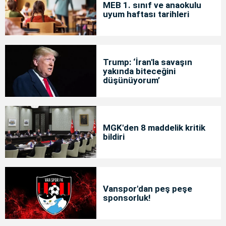
MEB 1. sınıf ve anaokulu
uyum haftası tarihleri
Trump: ‘İran'la savaşın
yakında biteceğini
düşünüyorum’
MGK'den 8 maddelik kritik
bildiri
Vanspor'dan peş peşe
sponsorluk!