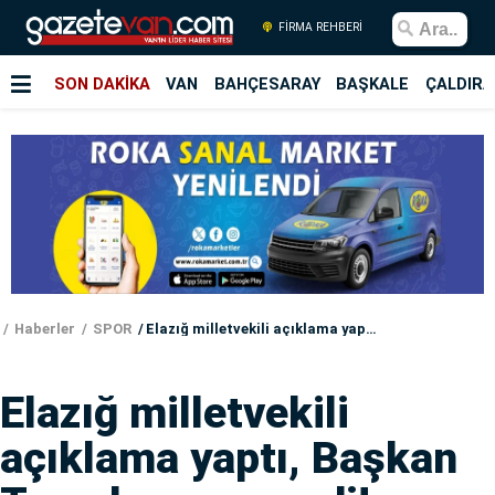
FİRMA REHBERİ
SON DAKİKA
VAN
BAHÇESARAY
BAŞKALE
ÇALDIRA
Haberler
SPOR
Elazığ milletvekili açıklama yaptı, Başkan Temel cevap verdi!
Elazığ milletvekili
açıklama yaptı, Başkan