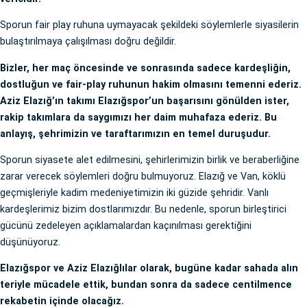
Sporun fair play ruhuna uymayacak şekildeki söylemlerle siyasilerin
bulaştırılmaya çalışılması doğru değildir.
Bizler, her maç öncesinde ve sonrasında sadece kardeşliğin,
dostluğun ve fair-play ruhunun hakim olmasını temenni ederiz.
Aziz Elazığ’ın takımı Elazığspor’un başarısını gönülden ister,
rakip takımlara da saygımızı her daim muhafaza ederiz. Bu
anlayış, şehrimizin ve taraftarımızın en temel duruşudur.
Sporun siyasete alet edilmesini, şehirlerimizin birlik ve beraberliğine
zarar verecek söylemleri doğru bulmuyoruz. Elazığ ve Van, köklü
geçmişleriyle kadim medeniyetimizin iki güzide şehridir. Vanlı
kardeşlerimiz bizim dostlarımızdır. Bu nedenle, sporun birleştirici
gücünü zedeleyen açıklamalardan kaçınılması gerektiğini
düşünüyoruz.
Elazığspor ve Aziz Elazığlılar olarak, bugüne kadar sahada alın
teriyle mücadele ettik, bundan sonra da sadece centilmence
rekabetin içinde olacağız.