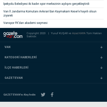
İpekyolu Belediyesi iki kadın spor merkezinin açılışını gerçekleştirdi
Van İl Jandarma Komutanı Avkıran’dan Kaymakam Keser’e hayırlı olsun
ziyareti
Vanspor FK'dan akademi seçmesi
Copyright 2020
|
Yusuf KUŞAR ve
Azad KAYA
Tüm Hakları
Saklıdır.
VAN
KATEGORİ HABERLERİ
İLÇE HABERLERİ
GAZETEVAN
GAZETEVAN'nı Keşfedin