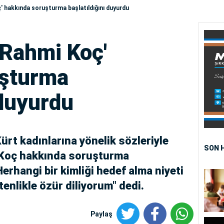
' hakkında soruşturma başlatıldığını duyurdu
'Rahmi Koç'
uşturma
 duyurdu
ürt kadınlarına yönelik sözleriyle
SON 
i Koç hakkında soruşturma
"Herhangi bir kimliği hedef alma niyeti
tenlikle özür diliyorum" dedi.
Paylaş