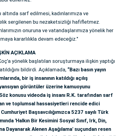
dı altında sarf edilmesi, kadınlarımıza ve
lik sergilenen bu nezaketsizliği hafifletmez.
larımızın onuruna ve vatandaşlarımıza yönelik her
rmaya kararlılıkla devam edeceğiz."
ŞKİN AÇIKLAMA
oç’a yönelik başlatılan soruşturmaya ilişkin yaptığı
ıldığını bildirdi. Açıklamada,
“Bazı basın yayın
rında, bir iş insanının katıldığı açılış
yansıyan görüntüler üzerine kamuoyunu
 Söz konusu videoda iş insanı R.K. tarafından sarf
an ve toplumsal hassasiyetleri rencide edici
zmir Cumhuriyet Başsavcılığımızca 5237 sayılı Türk
da 'Halkın Bir Kesimini Sosyal Sınıf, Irk, Din,
ğına Dayanarak Alenen Aşağılama' suçundan resen