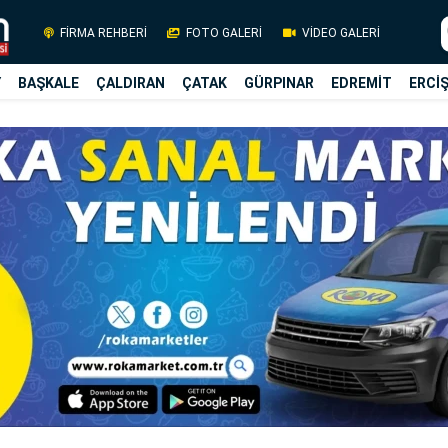
FİRMA REHBERİ
FOTO GALERİ
VİDEO GALERİ
Y
BAŞKALE
ÇALDIRAN
ÇATAK
GÜRPINAR
EDREMİT
ERCİ