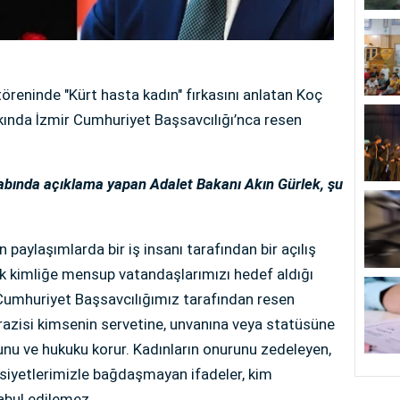
 töreninde "Kürt hasta kadın" fırkasını anlatan Koç
ında İzmir Cumhuriyet Başsavcılığı’nca resen
abında açıklama yapan Adalet Bakanı Akın Gürlek, şu
paylaşımlarda bir iş insanı tarafından bir açılış
nik kimliğe mensup vatandaşlarımızı hedef aldığı
 Cumhuriyet Başsavcılığımız tarafından resen
razisi kimsenin servetine, unvanına veya statüsüne
unu ve hukuku korur. Kadınların onurunu zedeleyen,
asiyetlerimizle bağdaşmayan ifadeler, kim
abul edilemez.