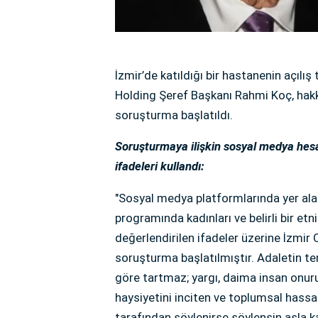
İzmir’de katıldığı bir hastanenin açılış
Holding Şeref Başkanı Rahmi Koç, hakk
soruşturma başlatıldı.
Soruşturmaya ilişkin sosyal medya hes
ifadeleri kullandı:
"Sosyal medya platformlarında yer alan 
programında kadınları ve belirli bir et
değerlendirilen ifadeler üzerine İzmir
soruşturma başlatılmıştır. Adaletin te
göre tartmaz; yargı, daima insan onur
haysiyetini inciten ve toplumsal hass
tarafından söylenirse söylensin asla k