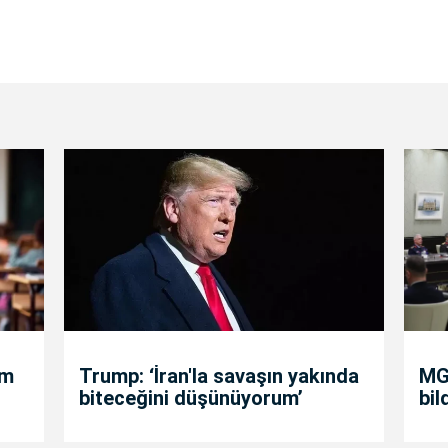
um
Trump: ‘İran'la savaşın yakında
MGK
biteceğini düşünüyorum’
bil