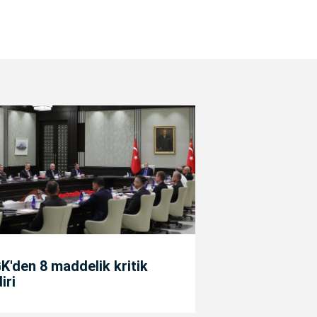
'den 8 maddelik kritik
diri