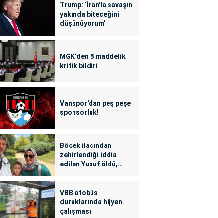
Trump: ‘İran'la savaşın
yakında biteceğini
düşünüyorum’
MGK'den 8 maddelik
kritik bildiri
Vanspor'dan peş peşe
sponsorluk!
Böcek ilacından
zehirlendiği iddia
edilen Yusuf öldü,
annesi yoğun bakımda
VBB otobüs
duraklarında hijyen
çalışması