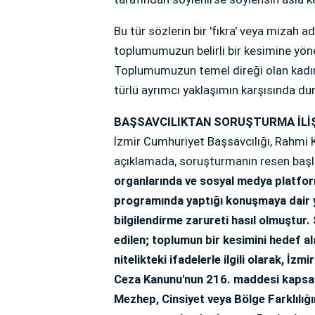
Bu tür sözlerin bir 'fıkra' veya mizah a
toplumumuzun belirli bir kesimine yöne
Toplumumuzun temel direği olan kadın
türlü ayrımcı yaklaşımın karşısında du
BAŞSAVCILIKTAN SORUŞTURMA İLİ
İzmir Cumhuriyet Başsavcılığı, Rahmi K
açıklamada, soruşturmanın resen başlat
organlarında ve sosyal medya platformla
programında yaptığı konuşmaya dair 
bilgilendirme zarureti hasıl olmuştur.
edilen; toplumun bir kesimini hedef al
nitelikteki ifadelerle ilgili olarak, İ
Ceza Kanunu'nun 216. maddesi kapsamın
Mezhep, Cinsiyet veya Bölge Farklılı