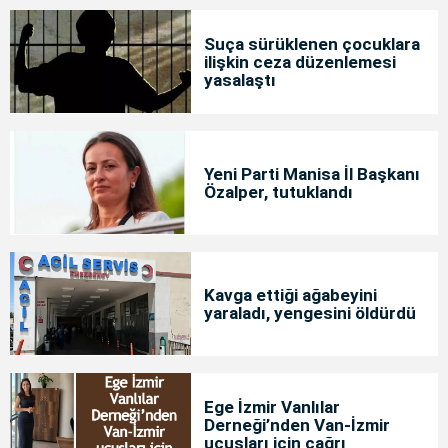
Suça sürüklenen çocuklara
ilişkin ceza düzenlemesi
yasalaştı
Yeni Parti Manisa İl Başkanı
Özalper, tutuklandı
Kavga ettiği ağabeyini
yaraladı, yengesini öldürdü
Ege İzmir Vanlılar
Derneği’nden Van-İzmir
uçuşları için çağrı