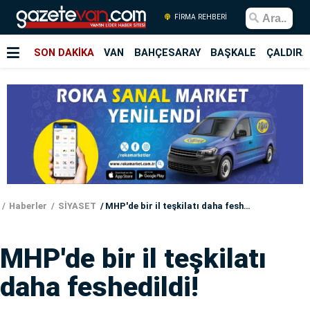
FİRMA REHBERİ
SON DAKİKA
VAN
BAHÇESARAY
BAŞKALE
ÇALDIRA
Haberler
SİYASET
MHP'de bir il teşkilatı daha feshedildi!
MHP'de bir il teşkilatı
daha feshedildi!