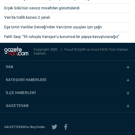
Erçek Gölü’nün sessiz misafirleri görüntülendi
Van’da trafik kazası:2 yaralı
Ege İzmir Vanlılar Derneği’nden Van-İzmir uçuşları için çağrı
Fatih Sarp: "95 ruhuyla Vanspor'u kurumsal bir yapıya kavuşturacağız"
Copyright 2020
|
Yusuf KUŞAR ve
Azad KAYA
Tüm Hakları
Saklıdır.
VAN
KATEGORİ HABERLERİ
İLÇE HABERLERİ
GAZETEVAN
GAZETEVAN'nı Keşfedin