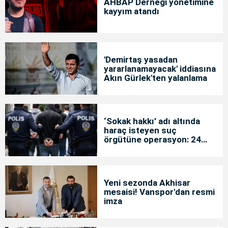
AHBAP Derneği yönetimine
kayyım atandı
'Demirtaş yasadan
yararlanamayacak' iddiasına
Akın Gürlek'ten yalanlama
‘Sokak hakkı’ adı altında
haraç isteyen suç
örgütüne operasyon: 24
tutuklama
Yeni sezonda Akhisar
mesaisi! Vanspor'dan resmi
imza