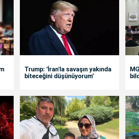
um
Trump: ‘İran'la savaşın yakında
MGK
biteceğini düşünüyorum’
bil