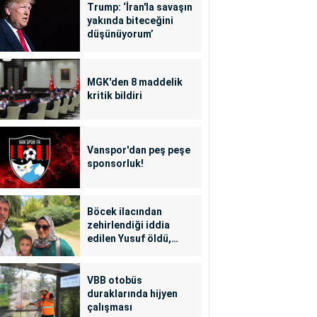
Trump: ‘İran'la savaşın
yakında biteceğini
düşünüyorum’
MGK'den 8 maddelik
kritik bildiri
Vanspor'dan peş peşe
sponsorluk!
Böcek ilacından
zehirlendiği iddia
edilen Yusuf öldü,
annesi yoğun bakımda
VBB otobüs
duraklarında hijyen
çalışması