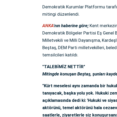
Demokratik Kurumlar Platformu taraf
mitingi düzenlendi.
ANKA
'nın haberine göre;
Kent merkezin
Demokratik Bölgeler Partisi Eş Genel 
Milletvekili ve Milli Dayanışma, Kard
Beştaş, DEM Parti milletvekilleri, beled
temsilcileri katıldı.
"TALEBİMİZ NETTİR"
Mitingde konuşan Beştaş, şunları kayde
"Kürt meselesi aynı zamanda bir huku
tanıyacak, başka yolu yok. Hukuki zem
açıklamasında dedi ki: 'Hukuki ve siya
aktörünü, temel aktörünü hala cezaevin
saatlerle, ziyaretlerle siz konuşursan