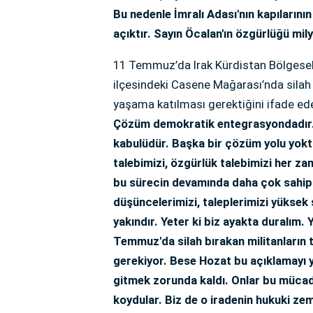
Bu nedenle İmralı Adası'nın kapılarını
açıktır. Sayın Öcalan'ın özgürlüğü milyo
11 Temmuz’da Irak Kürdistan Bölgesel
ilçesindeki Casene Mağarası’nda sila
yaşama katılması gerektiğini ifade ed
Çözüm demokratik entegrasyondadır. Çö
kabulüdür. Başka bir çözüm yolu yokt
talebimizi, özgürlük talebimizi her z
bu sürecin devamında daha çok sahipl
düşüncelerimizi, taleplerimizi yüksek
yakındır. Yeter ki biz ayakta duralım
Temmuz'da silah bırakan militanların 
gerekiyor. Bese Hozat bu açıklamayı y
gitmek zorunda kaldı. Onlar bu müca
koydular. Biz de o iradenin hukuki z