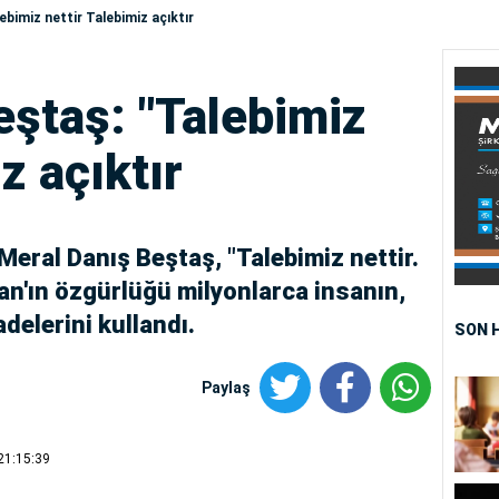
ebimiz nettir Talebimiz açıktır
eştaş: "Talebimiz
z açıktır
eral Danış Beştaş, "Talebimiz nettir.
lan'ın özgürlüğü milyonlarca insanın,
adelerini kullandı.
SON 
Paylaş
21:15:39