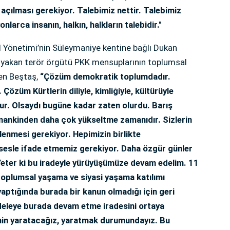
n açılması gerekiyor. Talebimiz nettir. Talebimiz
nlarca insanın, halkın, halkların talebidir."
 Yönetimi’nin Süleymaniye kentine bağlı Dukan
h yakan terör örgütü PKK mensuplarının toplumsal
en Beştaş,
“Çözüm demokratik toplumdadır.
züm Kürtlerin diliyle, kimliğiyle, kültürüyle
ur. Olsaydı bugüne kadar zaten olurdu. Barış
amankinden daha çok yükseltme zamanıdır. Sizlerin
enmesi gerekiyor. Hepimizin birlikte
 sesle ifade etmemiz gerekiyor. Daha özgür günler
. Yeter ki bu iradeyle yürüyüşümüze devam edelim. 11
toplumsal yaşama ve siyasi yaşama katılımı
aptığında burada bir kanun olmadığı için geri
deleye burada devam etme iradesini ortaya
emin yaratacağız, yaratmak durumundayız. Bu