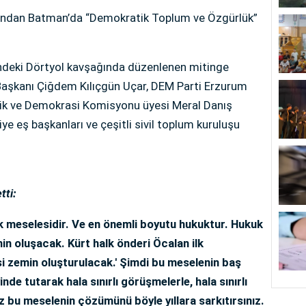
ından Batman’da “Demokratik Toplum ve Özgürlük”
deki Dörtyol kavşağında düzenlenen mitinge
Başkanı Çiğdem Kılıçgün Uçar, DEM Parti Erzurum
eşlik ve Demokrasi Komisyonu üyesi Meral Danış
iye eş başkanları ve çeşitli sivil toplum kuruluşu
tti:
k meselesidir. Ve en önemli boyutu hukuktur. Hukuk
in oluşacak. Kürt halk önderi Öcalan ilk
si zemin oluşturulacak.' Şimdi bu meselenin baş
de tutarak hala sınırlı görüşmelerle, hala sınırlı
ız bu meselenin çözümünü böyle yıllara sarkıtırsınız.