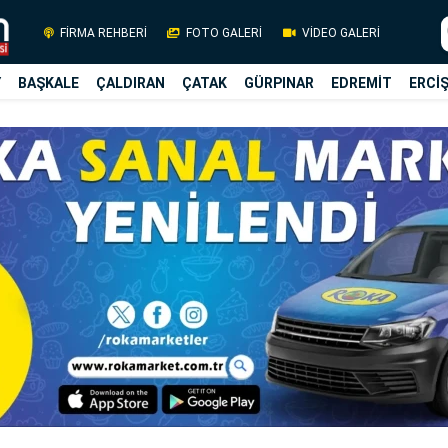
FİRMA REHBERİ
FOTO GALERİ
VİDEO GALERİ
Y
BAŞKALE
ÇALDIRAN
ÇATAK
GÜRPINAR
EDREMİT
ERCİ