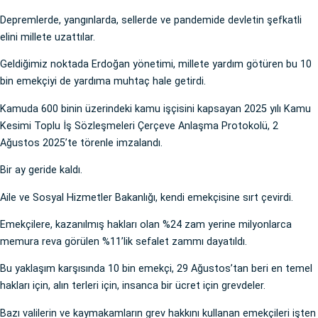
Depremlerde, yangınlarda, sellerde ve pandemide devletin şefkatli
elini millete uzattılar.
Geldiğimiz noktada Erdoğan yönetimi, millete yardım götüren bu 10
bin emekçiyi de yardıma muhtaç hale getirdi.
Kamuda 600 binin üzerindeki kamu işçisini kapsayan 2025 yılı Kamu
Kesimi Toplu İş Sözleşmeleri Çerçeve Anlaşma Protokolü, 2
Ağustos 2025’te törenle imzalandı.
Bir ay geride kaldı.
Aile ve Sosyal Hizmetler Bakanlığı, kendi emekçisine sırt çevirdi.
Emekçilere, kazanılmış hakları olan %24 zam yerine milyonlarca
memura reva görülen %11’lik sefalet zammı dayatıldı.
Bu yaklaşım karşısında 10 bin emekçi, 29 Ağustos’tan beri en temel
hakları için, alın terleri için, insanca bir ücret için grevdeler.
Bazı valilerin ve kaymakamların grev hakkını kullanan emekçileri işten