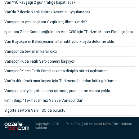
Van YYÜ kavşağı 2 gün trafiğe kapatılacak
Van'da 7 ilçede planlı elektrik kesintisi uygulanacak
Vanspor'un yeni başkanı Özgür İreç İlhan kimdir?
İş insanı Zahir Kandaşoğlu'ndan Van Gölü için 'Turizm Master Planı' çağrısı
Van Büyükşehir Belediyesinin alternatif yolu 7 ayda deforme oldu
Vanspor'da beklenen karar çıktı
Vanspor FK'da Fatih Sarp dönemi başlıyor
Vanspor FK'den Fatih Sarp hakkında disiplin süreci açıklaması
Van'ın dördüncü sınır kapısı için Türkmenoğlu'ndan kritik görüşme
Vanspor'a büyük şok! Lisans çıkmadı, puan silme cezası yolda
Fatih Sarp: "Tek hedefimiz Van ve Vanspor'dur"
Sigorta sektörü Van TSO'da buluştu
Copyright 2020
|
Yusuf KUŞAR ve
Azad KAYA
Tüm Hakları
Saklıdır.