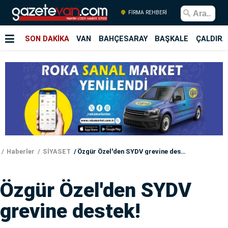
FİRMA REHBERİ
SON DAKİKA
VAN
BAHÇESARAY
BAŞKALE
ÇALDIRA
Haberler
SİYASET
Özgür Özel'den SYDV grevine destek!
Özgür Özel'den SYDV
grevine destek!