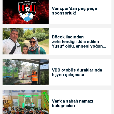
Vanspor'dan peş peşe
sponsorluk!
Böcek ilacından
zehirlendiği iddia edilen
Yusuf öldü, annesi yoğun
bakımda
VBB otobüs duraklarında
hijyen çalışması
Van’da sabah namazı
buluşmaları