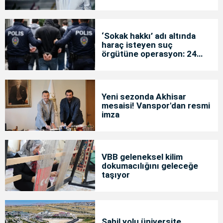
‘Sokak hakkı’ adı altında
haraç isteyen suç
örgütüne operasyon: 24
tutuklama
Yeni sezonda Akhisar
mesaisi! Vanspor'dan resmi
imza
VBB geleneksel kilim
dokumacılığını geleceğe
taşıyor
Sahil yolu üniversite