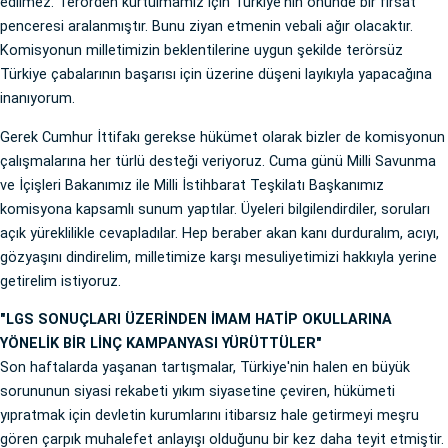
edilmez. Terörden kurtulmamız için Türkiye'nin önünde bir fırsat
penceresi aralanmıştır. Bunu ziyan etmenin vebali ağır olacaktır.
Komisyonun milletimizin beklentilerine uygun şekilde terörsüz
Türkiye çabalarının başarısı için üzerine düşeni layıkıyla yapacağına
inanıyorum.
Gerek Cumhur İttifakı gerekse hükümet olarak bizler de komisyonun
çalışmalarına her türlü desteği veriyoruz. Cuma günü Milli Savunma
ve İçişleri Bakanımız ile Milli İstihbarat Teşkilatı Başkanımız
komisyona kapsamlı sunum yaptılar. Üyeleri bilgilendirdiler, soruları
açık yüreklilikle cevapladılar. Hep beraber akan kanı durduralım, acıyı,
gözyaşını dindirelim, milletimize karşı mesuliyetimizi hakkıyla yerine
getirelim istiyoruz.
"LGS SONUÇLARI ÜZERİNDEN İMAM HATİP OKULLARINA
YÖNELİK BİR LİNÇ KAMPANYASI YÜRÜTTÜLER"
Son haftalarda yaşanan tartışmalar, Türkiye'nin halen en büyük
sorununun siyasi rekabeti yıkım siyasetine çeviren, hükümeti
yıpratmak için devletin kurumlarını itibarsız hale getirmeyi meşru
gören çarpık muhalefet anlayışı olduğunu bir kez daha teyit etmiştir.