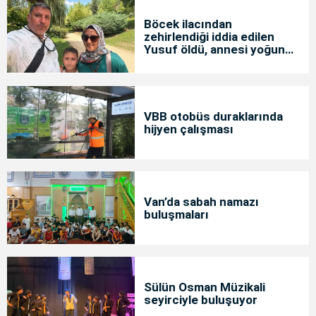
Böcek ilacından
zehirlendiği iddia edilen
Yusuf öldü, annesi yoğun
bakımda
VBB otobüs duraklarında
hijyen çalışması
Van’da sabah namazı
buluşmaları
Sülün Osman Müzikali
seyirciyle buluşuyor