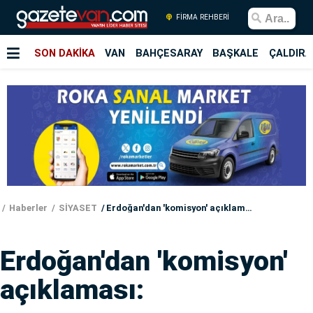
FİRMA REHBERİ
SON DAKİKA
VAN
BAHÇESARAY
BAŞKALE
ÇALDIRA
Haberler
SİYASET
Erdoğan'dan 'komisyon' açıklaması:
Erdoğan'dan 'komisyon'
açıklaması: