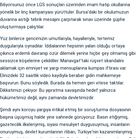
Biliyorsunuz önce LGS sonuçları üzerinden imam hatip okullarına
yönelik bir linç kampanyası yürüttüler. Bursa'daki bir okulumuzun
duvarına astığı tebrik mesajını çarpıtarak sınav üzerinde şüphe
oluşturmaya çalıştılar.
Yüz binlerce gencimizin umutlarıyla, hayalleriyle, tertemiz
duygularıyla oynadılar. İddialarının hepsinin yalan olduğu ortaya
çıkınca erdemli davranıp özür dilemek yerine hiçbir şey olmamış gibi
sessizce köşelerine çekildiler. Manavgat'taki rüşvet skandalını
aklamak için emniyet ve yargı mensuplarına kumpas iftirası var.
Elinizdeki 32 saatlik video kaydıyla beraber gidin mahkemeye
başvurun. Bunu söyledik. Burada da hemen geri vitese taktılar.
Dikkatimizi çekiyor. Bu yıpratma savaşında hedef yalnızca
hükümetimiz değil, aynı zamanda devletimizdir.
Şimdi aynı koroyu yargıya intikal etmiş bir soruşturma dosyasının
başına üşüşmüş halde yine sahnede görüyoruz. Basın etiğiymiş,
gazetecilik ilkeleriymiş, siyasi mesuliyet duygusuymuş, insanların
onuruymuş, devlet kurumlarının itibarı, Türkiye'nin kazanımlarıymış.