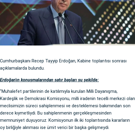
Cumhurbaşkanı Recep Tayyip Erdoğan, Kabine toplantısı sonrası
açıklamalarda bulundu.
Erdoğan'ın konuşmalarından satır başları şu şekilde:
"Muhalefet partilerinin de katılımıyla kurulan Milli Dayanışma,
Kardeşlik ve Demokrasi Komisyonu, milli iradenin tecelli merkezi olan
meclisimizin süreci sahiplenmesi ve desteklemesi bakımından son
derece kıymetliydi. Bu sahiplenmenin gerçekleşmesinden
memnuniyet duyuyoruz. Komisyonun ilk iki toplantısında kararların
oy birliğiyle alınması ise ümit verici bir başka gelişmeydi.