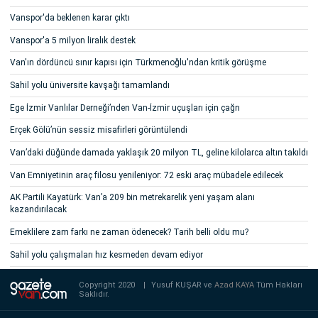
Vanspor'da beklenen karar çıktı
Vanspor'a 5 milyon liralık destek
Van'ın dördüncü sınır kapısı için Türkmenoğlu'ndan kritik görüşme
Sahil yolu üniversite kavşağı tamamlandı
Ege İzmir Vanlılar Derneği’nden Van-İzmir uçuşları için çağrı
Erçek Gölü’nün sessiz misafirleri görüntülendi
Van’daki düğünde damada yaklaşık 20 milyon TL, geline kilolarca altın takıldı
Van Emniyetinin araç filosu yenileniyor: 72 eski araç mübadele edilecek
AK Partili Kayatürk: Van’a 209 bin metrekarelik yeni yaşam alanı
kazandırılacak
Emeklilere zam farkı ne zaman ödenecek? Tarih belli oldu mu?
Sahil yolu çalışmaları hız kesmeden devam ediyor
Copyright 2020
|
Yusuf KUŞAR ve
Azad KAYA
Tüm Hakları
Saklıdır.