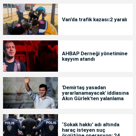
Van’da trafik kazası:2 yaralı
AHBAP Derneği yönetimine
kayyım atandı
'Demirtaş yasadan
yararlanamayacak' iddiasına
Akın Gürlek'ten yalanlama
‘Sokak hakkı’ adı altında
haraç isteyen suç
örgütüne operasyon: 24