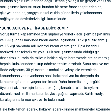
Bunların hiçbiri umurlarında değil. Ortada çok açık bir gerçek var. O da
soruşturma konusu suçu bundan bir sene önce tespit eden de,
şikayet eden de, yargıya intikal ettirip şüphelilerin yakalanmasını
sağlayan da devletimizin ilgili kurumlarıdır.
"ŞUNU AÇIK VE NET İFADE EDİYORUM..."
Soruşturma kapsamında 250 şüpheliye yönelik adli işlem başlatılmış
ve 199 şüpheli hakkında kamu davası açılmıştır. 37 kişi tutuklanmış
ve 15 kişi hakkında adli kontrol kararı verilmiştir. Tıpkı İstanbul
merkezli sahtekarlık ve yolsuzluk soruşturmasında olduğu gibi
devletimiz burada da milletin hakkını yiyen haramzadelere acımamış
hepsini kulaklarından tutup adalete teslim etmiştir. Şunu açık ve net
ifade ediyorum; 30 yıl sonra İstanbul'da yakayı ele verenlerin
konumlarına ve unvanlarına nasıl bakılmadıysa bu dosyada da
kimsenin gözünün yaşına bakılmadı. Daha önemlisi suç örgütü
üyelerini aklamak için kimse sokağa çıkmadı, protesto eylemi
düzenlemedi, milli markaları boykot çağrısı yapmadı, Batılı medya
kuruluşlarına kimse şikayette bulunmadı.
Hele hele tehdit ederek, hakaret ederek kimse mahkemeler üzerinde