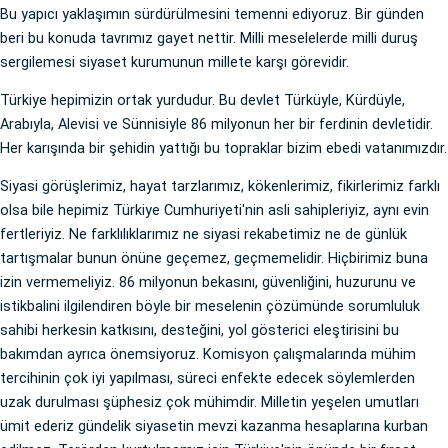
Bu yapıcı yaklaşımın sürdürülmesini temenni ediyoruz. Bir günden
beri bu konuda tavrımız gayet nettir. Milli meselelerde milli duruş
sergilemesi siyaset kurumunun millete karşı görevidir.
Türkiye hepimizin ortak yurdudur. Bu devlet Türküyle, Kürdüyle,
Arabıyla, Alevisi ve Sünnisiyle 86 milyonun her bir ferdinin devletidir.
Her karışında bir şehidin yattığı bu topraklar bizim ebedi vatanımızdır.
Siyasi görüşlerimiz, hayat tarzlarımız, kökenlerimiz, fikirlerimiz farklı
olsa bile hepimiz Türkiye Cumhuriyeti'nin asli sahipleriyiz, aynı evin
fertleriyiz. Ne farklılıklarımız ne siyasi rekabetimiz ne de günlük
tartışmalar bunun önüne geçemez, geçmemelidir. Hiçbirimiz buna
izin vermemeliyiz. 86 milyonun bekasını, güvenliğini, huzurunu ve
istikbalini ilgilendiren böyle bir meselenin çözümünde sorumluluk
sahibi herkesin katkısını, desteğini, yol gösterici eleştirisini bu
bakımdan ayrıca önemsiyoruz. Komisyon çalışmalarında mühim
tercihinin çok iyi yapılması, süreci enfekte edecek söylemlerden
uzak durulması şüphesiz çok mühimdir. Milletin yeşelen umutları
ümit ederiz gündelik siyasetin mevzi kazanma hesaplarına kurban