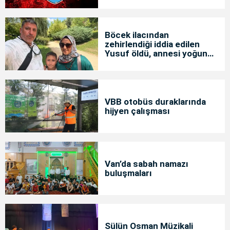
Böcek ilacından
zehirlendiği iddia edilen
Yusuf öldü, annesi yoğun
bakımda
VBB otobüs duraklarında
hijyen çalışması
Van’da sabah namazı
buluşmaları
Sülün Osman Müzikali