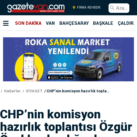
FİRMA REHBERİ
SON DAKİKA
VAN
BAHÇESARAY
BAŞKALE
ÇALDIRA
Haberler
SİYASET
CHP’nin komisyon hazırlık toplantısı Özgür Özel başkanlığında yapıldı
CHP’nin komisyon
hazırlık toplantısı Özgür