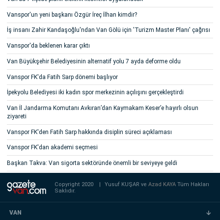
Vanspor'un yeni başkanı Özgür İreç İlhan kimdir?
İş insanı Zahir Kandaşoğlu'ndan Van Gölü için 'Turizm Master Planı' çağrısı
Vanspor'da beklenen karar çıktı
Van Büyükşehir Belediyesinin alternatif yolu 7 ayda deforme oldu
Vanspor FK'da Fatih Sarp dönemi başlıyor
İpekyolu Belediyesi iki kadın spor merkezinin açılışını gerçekleştirdi
Van İl Jandarma Komutanı Avkıran’dan Kaymakam Keser’e hayırlı olsun
ziyareti
Vanspor FK'den Fatih Sarp hakkında disiplin süreci açıklaması
Vanspor FK'dan akademi seçmesi
Başkan Takva: Van sigorta sektöründe önemli bir seviyeye geldi
Copyright 2020
|
Yusuf KUŞAR ve
Azad KAYA
Tüm Hakları
Saklıdır.
VAN