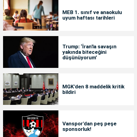
MEB 1. sınıf ve anaokulu
uyum haftası tarihleri
Trump: ‘İran'la savaşın
yakında biteceğini
düşünüyorum’
MGK'den 8 maddelik kritik
bildiri
Vanspor'dan peş peşe
sponsorluk!