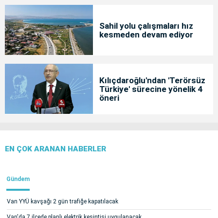
Sahil yolu çalışmaları hız
kesmeden devam ediyor
Kılıçdaroğlu'ndan 'Terörsüz
Türkiye' sürecine yönelik 4
öneri
EN ÇOK ARANAN HABERLER
Gündem
Van YYÜ kavşağı 2 gün trafiğe kapatılacak
Van'da 7 ilçede planlı elektrik kesintisi uygulanacak