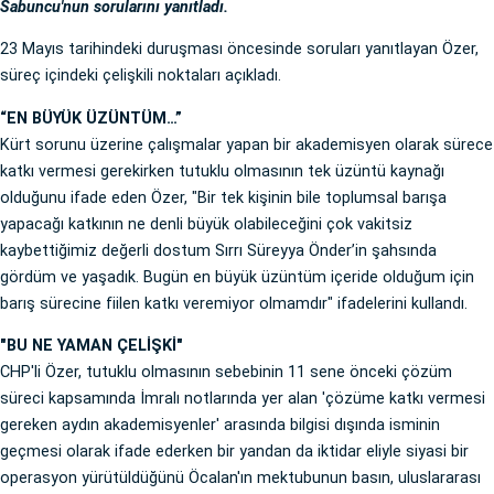
Sabuncu'nun sorularını yanıtladı.
23 Mayıs tarihindeki duruşması öncesinde soruları yanıtlayan Özer,
süreç içindeki çelişkili noktaları açıkladı.
“EN BÜYÜK ÜZÜNTÜM…”
Kürt sorunu üzerine çalışmalar yapan bir akademisyen olarak sürece
katkı vermesi gerekirken tutuklu olmasının tek üzüntü kaynağı
olduğunu ifade eden Özer, "Bir tek kişinin bile toplumsal barışa
yapacağı katkının ne denli büyük olabileceğini çok vakitsiz
kaybettiğimiz değerli dostum Sırrı Süreyya Önder’in şahsında
gördüm ve yaşadık. Bugün en büyük üzüntüm içeride olduğum için
barış sürecine fiilen katkı veremiyor olmamdır" ifadelerini kullandı.
"BU NE YAMAN ÇELİŞKİ"
CHP'li Özer, tutuklu olmasının sebebinin 11 sene önceki çözüm
süreci kapsamında İmralı notlarında yer alan 'çözüme katkı vermesi
gereken aydın akademisyenler' arasında bilgisi dışında isminin
geçmesi olarak ifade ederken bir yandan da iktidar eliyle siyasi bir
operasyon yürütüldüğünü Öcalan'ın mektubunun basın, uluslararası