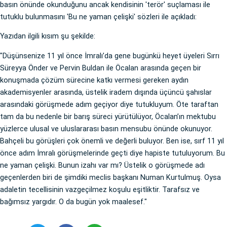
basın önünde okunduğunu ancak kendisinin 'terör' suçlaması ile
tutuklu bulunmasını 'Bu ne yaman çelişki' sözleri ile açıkladı:
Yazıdan ilgili kısım şu şekilde:
"Düşünsenize 11 yıl önce İmralı’da gene bugünkü heyet üyeleri Sırrı
Süreyya Önder ve Pervin Buldan ile Öcalan arasında geçen bir
konuşmada çözüm sürecine katkı vermesi gereken aydın
akademisyenler arasında, üstelik iradem dışında üçüncü şahıslar
arasındaki görüşmede adım geçiyor diye tutukluyum. Öte taraftan
tam da bu nedenle bir barış süreci yürütülüyor, Öcalan’ın mektubu
yüzlerce ulusal ve uluslararası basın mensubu önünde okunuyor.
Bahçeli bu görüşleri çok önemli ve değerli buluyor. Ben ise, sırf 11 yıl
önce adım İmralı görüşmelerinde geçti diye hapiste tutuluyorum. Bu
ne yaman çelişki. Bunun izahı var mı? Üstelik o görüşmede adı
geçenlerden biri de şimdiki meclis başkanı Numan Kurtulmuş. Oysa
adaletin tecellisinin vazgeçilmez koşulu eşitliktir. Tarafsız ve
bağımsız yargıdır. O da bugün yok maalesef."