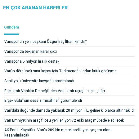
EN ÇOK ARANAN HABERLER
Gündem
Vanspor'un yeni başkanı Özgür İreç İlhan kimdir?
Vanspor'da beklenen karar çıktı
Vanspor'a 5 milyon liralık destek
Van'ın dördüncü sınır kapısı için Türkmenoğlu'ndan kritik görüşme
Sahil yolu üniversite kavşağı tamamlandı
Ege İzmir Vanlılar Derneği’nden Van-İzmir uçuşları için çağrı
Erçek Gölü’nün sessiz misafirleri görüntülendi
Van’daki düğünde damada yaklaşık 20 milyon TL, geline kilolarca altın takıldı
Van Emniyetinin araç filosu yenileniyor: 72 eski araç mübadele edilecek
AK Partili Kayatürk: Van’a 209 bin metrekarelik yeni yaşam alanı
kazandırılacak