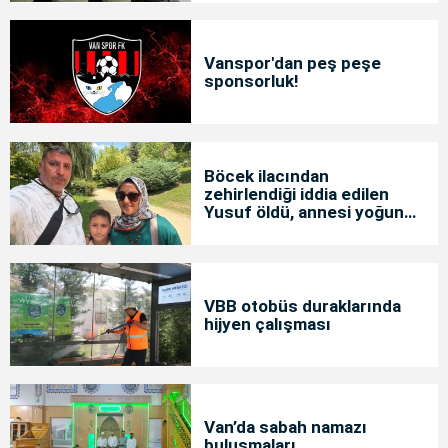
Vanspor'dan peş peşe
sponsorluk!
Böcek ilacından
zehirlendiği iddia edilen
Yusuf öldü, annesi yoğun
bakımda
VBB otobüs duraklarında
hijyen çalışması
Van’da sabah namazı
buluşmaları