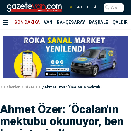
FİRMA REHBERİ
SON DAKİKA
VAN
BAHÇESARAY
BAŞKALE
ÇALDIRA
Haberler
SİYASET
Ahmet Özer: ‘Öcalan'ın mektubu okunuyor, ben hapisteyim!’
Ahmet Özer: ‘Öcalan'ın
mektubu okunuyor, ben