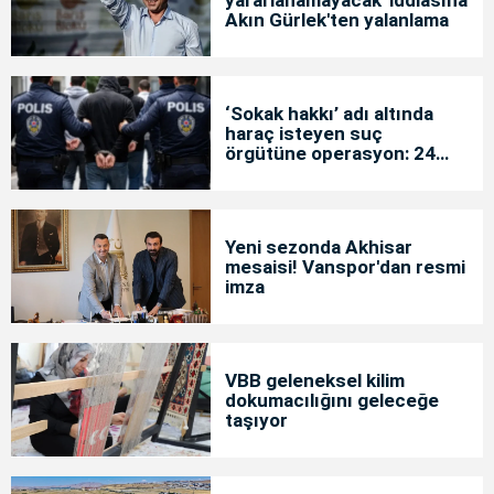
Akın Gürlek'ten yalanlama
‘Sokak hakkı’ adı altında
haraç isteyen suç
örgütüne operasyon: 24
tutuklama
Yeni sezonda Akhisar
mesaisi! Vanspor'dan resmi
imza
VBB geleneksel kilim
dokumacılığını geleceğe
taşıyor