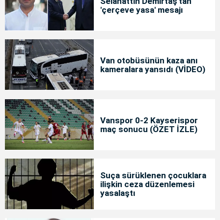
Selahattin Demirtaş'tan
'çerçeve yasa' mesajı
Van otobüsünün kaza anı
kameralara yansıdı (VİDEO)
Vanspor 0-2 Kayserispor
maç sonucu (ÖZET İZLE)
Suça sürüklenen çocuklara
ilişkin ceza düzenlemesi
yasalaştı