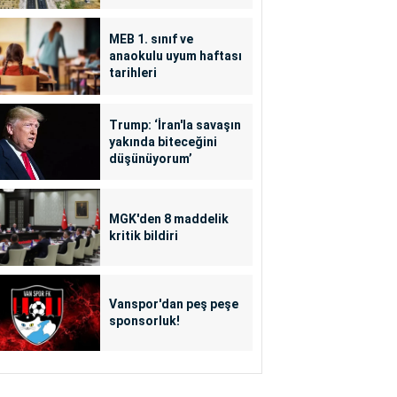
MEB 1. sınıf ve
anaokulu uyum haftası
tarihleri
Trump: ‘İran'la savaşın
yakında biteceğini
düşünüyorum’
MGK'den 8 maddelik
kritik bildiri
Vanspor'dan peş peşe
sponsorluk!