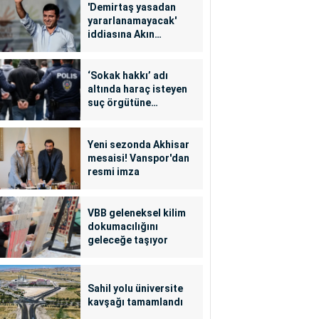
'Demirtaş yasadan
yararlanamayacak'
iddiasına Akın
Gürlek'ten yalanlama
‘Sokak hakkı’ adı
altında haraç isteyen
suç örgütüne
operasyon: 24
tutuklama
Yeni sezonda Akhisar
mesaisi! Vanspor'dan
resmi imza
VBB geleneksel kilim
dokumacılığını
geleceğe taşıyor
Sahil yolu üniversite
kavşağı tamamlandı