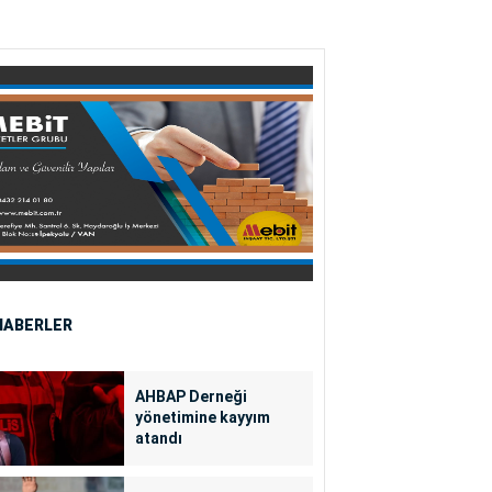
HABERLER
AHBAP Derneği
yönetimine kayyım
atandı