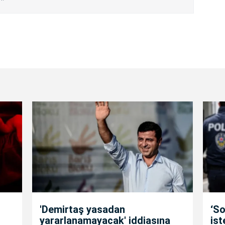
'Demirtaş yasadan
‘So
yararlanamayacak' iddiasına
is