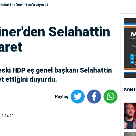
elahattin Demirtaş'a ziyaret
iner'den Selahattin
aret
eski HDP eş genel başkanı Selahattin
t ettiğini duyurdu.
SON 
Paylaş
12:34:23