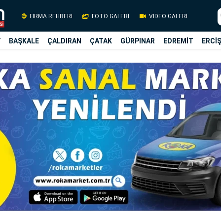
FİRMA REHBERİ
FOTO GALERİ
VİDEO GALERİ
Y
BAŞKALE
ÇALDIRAN
ÇATAK
GÜRPINAR
EDREMİT
ERCİ