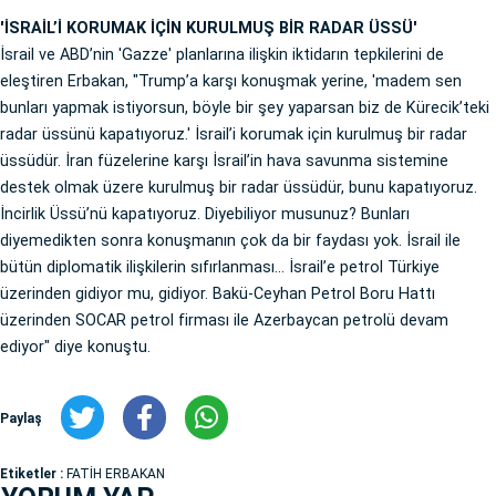
'İSRAİL’İ KORUMAK İÇİN KURULMUŞ BİR RADAR ÜSSÜ'
İsrail ve ABD’nin 'Gazze' planlarına ilişkin iktidarın tepkilerini de
eleştiren Erbakan, "Trump’a karşı konuşmak yerine, 'madem sen
bunları yapmak istiyorsun, böyle bir şey yaparsan biz de Kürecik’teki
radar üssünü kapatıyoruz.' İsrail’i korumak için kurulmuş bir radar
üssüdür. İran füzelerine karşı İsrail’in hava savunma sistemine
destek olmak üzere kurulmuş bir radar üssüdür, bunu kapatıyoruz.
İncirlik Üssü’nü kapatıyoruz. Diyebiliyor musunuz? Bunları
diyemedikten sonra konuşmanın çok da bir faydası yok. İsrail ile
bütün diplomatik ilişkilerin sıfırlanması… İsrail’e petrol Türkiye
üzerinden gidiyor mu, gidiyor. Bakü-Ceyhan Petrol Boru Hattı
üzerinden SOCAR petrol firması ile Azerbaycan petrolü devam
ediyor" diye konuştu.
Paylaş
Etiketler :
FATİH ERBAKAN