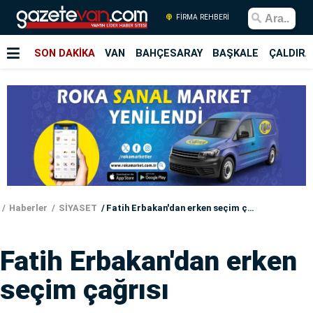
FİRMA REHBERİ
SON DAKİKA
VAN
BAHÇESARAY
BAŞKALE
ÇALDIRA
Haberler
SİYASET
Fatih Erbakan'dan erken seçim çağrısı
Fatih Erbakan'dan erken
seçim çağrısı