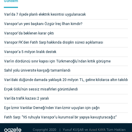
Gündem
Van'da 7 ilçede planlı elektrik kesintisi uygulanacak
Vanspor'un yeni başkanı Özgür İreç İlhan kimdir?
Vanspor'da beklenen karar çıktı
Vanspor FK'den Fatih Sarp hakkında disiplin süreci açıklaması
Vanspor'a 5 milyon liralık destek
Van'ın dördüncü sınır kapısı için Türkmenoğlu'ndan kritik görüşme
Sahil yolu üniversite kavşağı tamamlandı
Van’daki düğünde damada yaklaşık 20 milyon TL, geline kilolarca altın takıldı
Erçek Gölü’nün sessiz misafirleri görüntülendi
Van’da trafik kazası:2 yaralı
Ege İzmir Vanlılar Derneği’nden Van-İzmir uçuşları için çağrı
Fatih Sarp: "95 ruhuyla Vanspor'u kurumsal bir yapıya kavuşturacağız"
Copyright 2020
|
Yusuf KUŞAR ve
Azad KAYA
Tüm Hakları