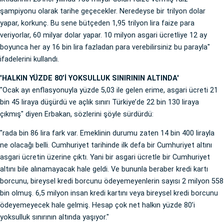
şampiyonu olarak tarihe geçecekler. Neredeyse bir trilyon dolar
yapar, korkunç. Bu sene bütçeden 1,95 trilyon lira faize para
veriyorlar, 60 milyar dolar yapar. 10 milyon asgari ücretliye 12 ay
boyunca her ay 16 bin lira fazladan para verebilirsiniz bu parayla"
ifadelerini kullandı.
'HALKIN YÜZDE 80’İ YOKSULLUK SINIRININ ALTINDA'
"Ocak ayı enflasyonuyla yüzde 5,03 ile gelen erime, asgari ücreti 21
bin 45 liraya düşürdü ve açlık sınırı Türkiye’de 22 bin 130 liraya
çıkmış" diyen Erbakan, sözlerini şöyle sürdürdü:
"rada bin 86 lira fark var. Emeklinin durumu zaten 14 bin 400 lirayla
ne olacağı belli. Cumhuriyet tarihinde ilk defa bir Cumhuriyet altını
asgari ücretin üzerine çıktı. Yani bir asgari ücretle bir Cumhuriyet
altını bile alınamayacak hale geldi. Ve bununla beraber kredi kartı
borcunu, bireysel kredi borcunu ödeyemeyenlerin sayısı 2 milyon 558
bin olmuş. 6,5 milyon insan kredi kartını veya bireysel kredi borcunu
ödeyemeyecek hale gelmiş. Hesap çok net halkın yüzde 80’i
yoksulluk sınırının altında yaşıyor."