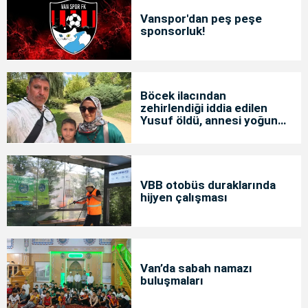
Vanspor'dan peş peşe
sponsorluk!
Böcek ilacından
zehirlendiği iddia edilen
Yusuf öldü, annesi yoğun
bakımda
VBB otobüs duraklarında
hijyen çalışması
Van’da sabah namazı
buluşmaları