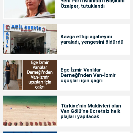
Yeni Parti Manisa İl Başkanı
Özalper, tutuklandı
Kavga ettiği ağabeyini
yaraladı, yengesini öldürdü
Ege İzmir Vanlılar
Derneği’nden Van-İzmir
uçuşları için çağrı
Türkiye’nin Maldivleri olan
Van Gölü’ne ücretsiz halk
plajları yapılacak