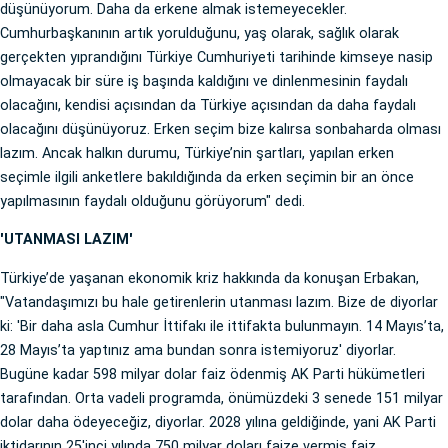
düşünüyorum. Daha da erkene almak istemeyecekler.
Cumhurbaşkanının artık yorulduğunu, yaş olarak, sağlık olarak
gerçekten yıprandığını Türkiye Cumhuriyeti tarihinde kimseye nasip
olmayacak bir süre iş başında kaldığını ve dinlenmesinin faydalı
olacağını, kendisi açısından da Türkiye açısından da daha faydalı
olacağını düşünüyoruz. Erken seçim bize kalırsa sonbaharda olması
lazım. Ancak halkın durumu, Türkiye’nin şartları, yapılan erken
seçimle ilgili anketlere bakıldığında da erken seçimin bir an önce
yapılmasının faydalı olduğunu görüyorum" dedi.
'UTANMASI LAZIM'
Türkiye’de yaşanan ekonomik kriz hakkında da konuşan Erbakan,
"Vatandaşımızı bu hale getirenlerin utanması lazım. Bize de diyorlar
ki: 'Bir daha asla Cumhur İttifakı ile ittifakta bulunmayın. 14 Mayıs’ta,
28 Mayıs’ta yaptınız ama bundan sonra istemiyoruz' diyorlar.
Bugüne kadar 598 milyar dolar faiz ödenmiş AK Parti hükümetleri
tarafından. Orta vadeli programda, önümüzdeki 3 senede 151 milyar
dolar daha ödeyeceğiz, diyorlar. 2028 yılına geldiğinde, yani AK Parti
iktidarının 25'inci yılında 750 milyar doları faize vermiş faiz