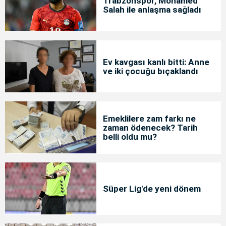
Trabzonspor, Mohamed
Salah ile anlaşma sağladı
Ev kavgası kanlı bitti: Anne
ve iki çocuğu bıçaklandı
Emeklilere zam farkı ne
zaman ödenecek? Tarih
belli oldu mu?
Süper Lig'de yeni dönem