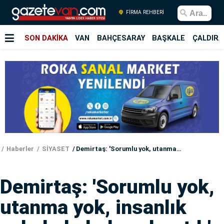
FİRMA REHBERİ
SON DAKİKA
VAN
BAHÇESARAY
BAŞKALE
ÇALDIRA
Haberler
SİYASET
Demirtaş: 'Sorumlu yok, utanma yok, insanlık yok, bebek de yok artık'
Demirtaş: 'Sorumlu yok,
utanma yok, insanlık