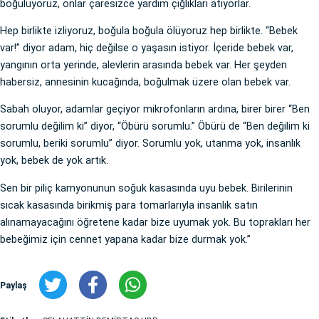
boğuluyoruz, onlar çaresizce yardım çığlıkları atıyorlar.
Hep birlikte izliyoruz, boğula boğula ölüyoruz hep birlikte. “Bebek
var!” diyor adam, hiç değilse o yaşasın istiyor. İçeride bebek var,
yangının orta yerinde, alevlerin arasında bebek var. Her şeyden
habersiz, annesinin kucağında, boğulmak üzere olan bebek var.
Sabah oluyor, adamlar geçiyor mikrofonların ardına, birer birer “Ben
sorumlu değilim ki” diyor, “Öbürü sorumlu.” Öbürü de “Ben değilim ki
sorumlu, beriki sorumlu” diyor. Sorumlu yok, utanma yok, insanlık
yok, bebek de yok artık.
Sen bir piliç kamyonunun soğuk kasasında uyu bebek. Birilerinin
sıcak kasasında birikmiş para tomarlarıyla insanlık satın
alınamayacağını öğretene kadar bize uyumak yok. Bu toprakları her
bebeğimiz için cennet yapana kadar bize durmak yok.”
Paylaş