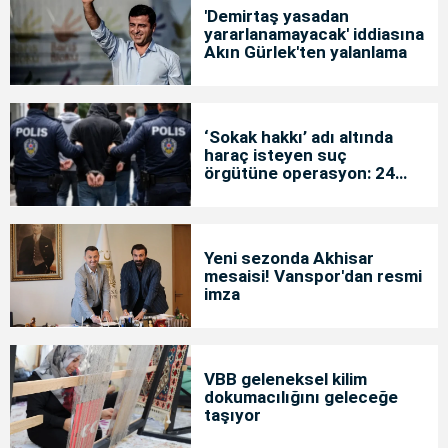
'Demirtaş yasadan
yararlanamayacak' iddiasına
Akın Gürlek'ten yalanlama
‘Sokak hakkı’ adı altında
haraç isteyen suç
örgütüne operasyon: 24
tutuklama
Yeni sezonda Akhisar
mesaisi! Vanspor'dan resmi
imza
VBB geleneksel kilim
dokumacılığını geleceğe
taşıyor