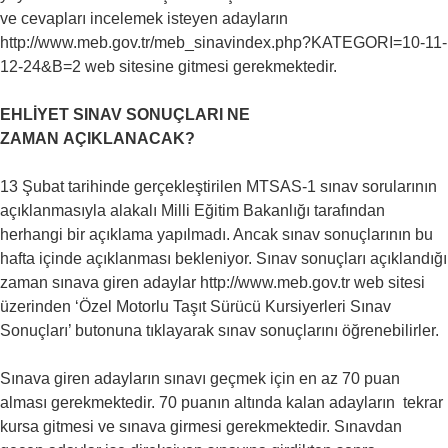
ve cevapları incelemek isteyen adayların
http://www.meb.gov.tr/meb_sinavindex.php?KATEGORI=10-11-
12-24&B=2 web sitesine gitmesi gerekmektedir.
EHLİYET SINAV SONUÇLARI
NE
ZAMAN
AÇIKLANACAK?
13 Şubat tarihinde gerçekleştirilen MTSAS-1 sınav sorularının
açıklanmasıyla alakalı Milli Eğitim Bakanlığı tarafından
herhangi bir
açıklama
yapılmadı. Ancak sınav sonuçlarının bu
hafta içinde açıklanması bekleniyor. Sınav sonuçları açıklandığı
zaman sınava giren adaylar http://www.meb.gov.tr web sitesi
üzerinden ‘Özel Motorlu Taşıt Sürücü Kursiyerleri Sınav
Sonuçları’ butonuna tıklayarak sınav sonuçlarını öğrenebilirler.
Sınava giren adayların sınavı geçmek için en az 70 puan
alması gerekmektedir. 70 puanın altında kalan adayların tekrar
kursa gitmesi ve sınava girmesi gerekmektedir. Sınavdan