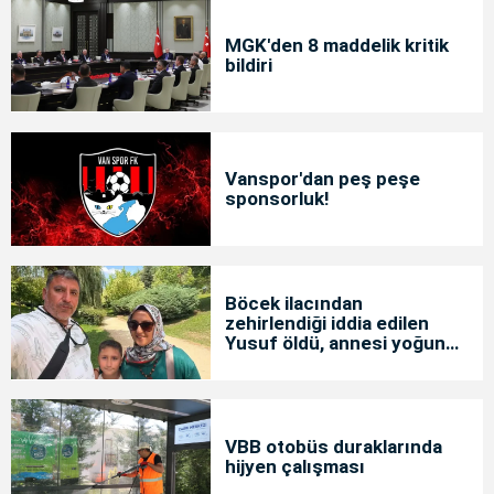
MGK'den 8 maddelik kritik
bildiri
Vanspor'dan peş peşe
sponsorluk!
Böcek ilacından
zehirlendiği iddia edilen
Yusuf öldü, annesi yoğun
bakımda
VBB otobüs duraklarında
hijyen çalışması