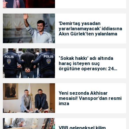
'Demirtaş yasadan
yararlanamayacak' iddiasına
Akın Gürlek'ten yalanlama
‘Sokak hakkı’ adı altında
haraç isteyen suç
örgütüne operasyon: 24
tutuklama
Yeni sezonda Akhisar
mesaisi! Vanspor'dan resmi
imza
VBB geleneksel kilim