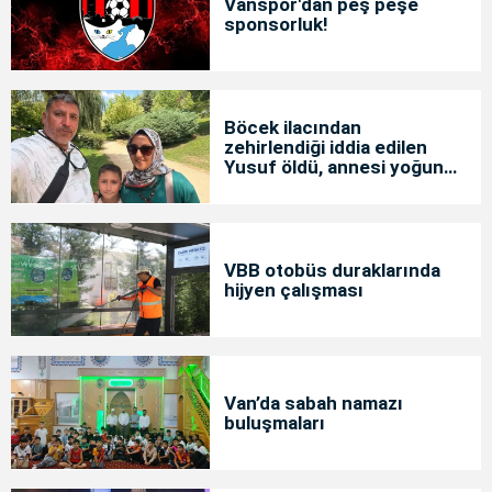
Vanspor'dan peş peşe
sponsorluk!
Böcek ilacından
zehirlendiği iddia edilen
Yusuf öldü, annesi yoğun
bakımda
VBB otobüs duraklarında
hijyen çalışması
Van’da sabah namazı
buluşmaları