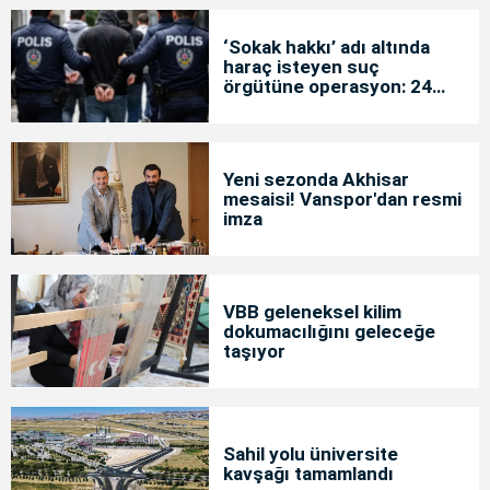
‘Sokak hakkı’ adı altında
haraç isteyen suç
örgütüne operasyon: 24
tutuklama
Yeni sezonda Akhisar
mesaisi! Vanspor'dan resmi
imza
VBB geleneksel kilim
dokumacılığını geleceğe
taşıyor
Sahil yolu üniversite
kavşağı tamamlandı