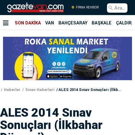
FİRMA REHBERİ
SON DAKİKA
VAN
BAHÇESARAY
BAŞKALE
ÇALDIRA
Haberler
Sınav Haberleri
ALES 2014 Sınav Sonuçları (İlkbahar Dönemi)
ALES 2014 Sınav
Sonuçları (İlkbahar