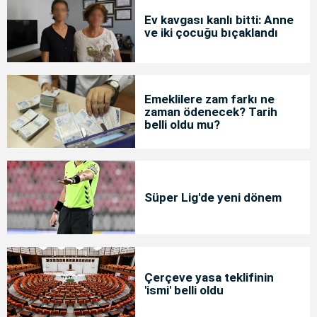
Ev kavgası kanlı bitti: Anne
ve iki çocuğu bıçaklandı
Emeklilere zam farkı ne
zaman ödenecek? Tarih
belli oldu mu?
Süper Lig'de yeni dönem
Çerçeve yasa teklifinin
'ismi' belli oldu