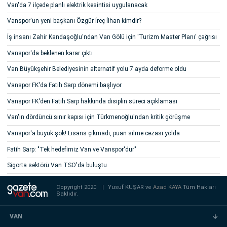
Van'da 7 ilçede planlı elektrik kesintisi uygulanacak
Vanspor'un yeni başkanı Özgür İreç İlhan kimdir?
İş insanı Zahir Kandaşoğlu'ndan Van Gölü için 'Turizm Master Planı' çağrısı
Vanspor'da beklenen karar çıktı
Van Büyükşehir Belediyesinin alternatif yolu 7 ayda deforme oldu
Vanspor FK'da Fatih Sarp dönemi başlıyor
Vanspor FK'den Fatih Sarp hakkında disiplin süreci açıklaması
Van'ın dördüncü sınır kapısı için Türkmenoğlu'ndan kritik görüşme
Vanspor'a büyük şok! Lisans çıkmadı, puan silme cezası yolda
Fatih Sarp: "Tek hedefimiz Van ve Vanspor'dur"
Sigorta sektörü Van TSO'da buluştu
Copyright 2020
|
Yusuf KUŞAR ve
Azad KAYA
Tüm Hakları
Saklıdır.
VAN