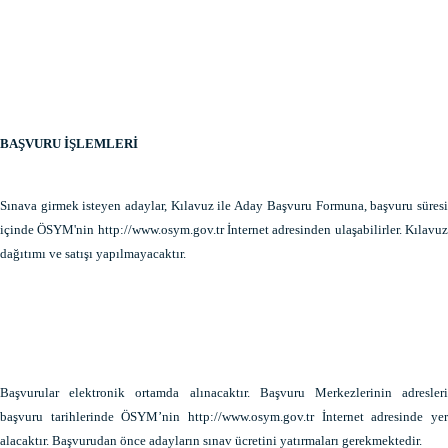
BAŞVURU İŞLEMLERİ
Sınava girmek isteyen adaylar, Kılavuz ile Aday Başvuru Formuna, başvuru süresi
içinde ÖSYM'nin http://www.osym.gov.tr İnternet adresinden ulaşabilirler. Kılavuz
dağıtımı ve satışı yapılmayacaktır.
Başvurular elektronik ortamda alınacaktır. Başvuru Merkezlerinin adresleri
başvuru tarihlerinde ÖSYM’nin http://www.osym.gov.tr İnternet adresinde yer
alacaktır. Başvurudan önce adayların sınav ücretini yatırmaları gerekmektedir.