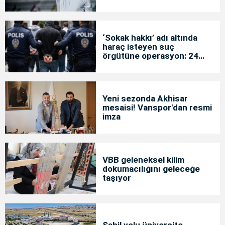
‘Sokak hakkı’ adı altında
haraç isteyen suç
örgütüne operasyon: 24
tutuklama
Yeni sezonda Akhisar
mesaisi! Vanspor'dan resmi
imza
VBB geleneksel kilim
dokumacılığını geleceğe
taşıyor
Sahil yolu üniversite