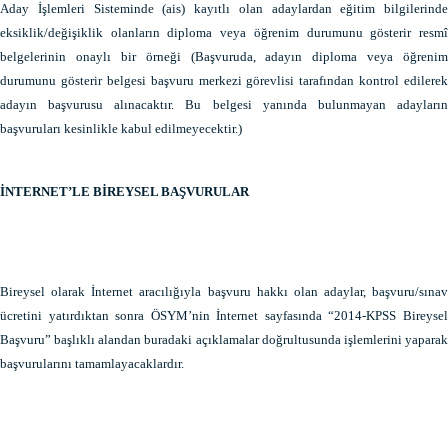
Aday İşlemleri Sisteminde (ais) kayıtlı olan adaylardan eğitim bilgilerinde
eksiklik/değişiklik olanların diploma veya öğrenim durumunu gösterir resmî
belgelerinin onaylı bir örneği (Başvuruda, adayın diploma veya öğrenim
durumunu gösterir belgesi başvuru merkezi görevlisi tarafından kontrol edilerek
adayın başvurusu alınacaktır. Bu belgesi yanında bulunmayan adayların
başvuruları kesinlikle kabul edilmeyecektir.)
İNTERNET’LE BİREYSEL BAŞVURULAR
Bireysel olarak İnternet aracılığıyla başvuru hakkı olan adaylar, başvuru/sınav
ücretini yatırdıktan sonra ÖSYM’nin İnternet sayfasında “2014-KPSS Bireysel
Başvuru” başlıklı alandan buradaki açıklamalar doğrultusunda işlemlerini yaparak
başvurularını tamamlayacaklardır.