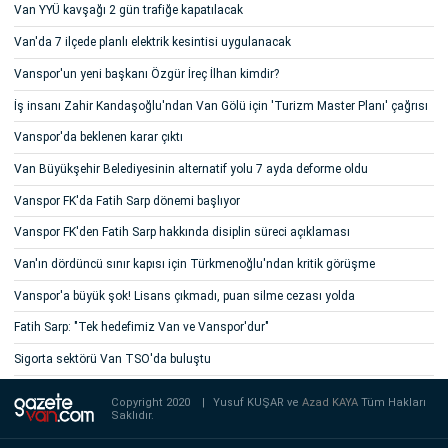
Van YYÜ kavşağı 2 gün trafiğe kapatılacak
Van'da 7 ilçede planlı elektrik kesintisi uygulanacak
Vanspor'un yeni başkanı Özgür İreç İlhan kimdir?
İş insanı Zahir Kandaşoğlu'ndan Van Gölü için 'Turizm Master Planı' çağrısı
Vanspor'da beklenen karar çıktı
Van Büyükşehir Belediyesinin alternatif yolu 7 ayda deforme oldu
Vanspor FK'da Fatih Sarp dönemi başlıyor
Vanspor FK'den Fatih Sarp hakkında disiplin süreci açıklaması
Van'ın dördüncü sınır kapısı için Türkmenoğlu'ndan kritik görüşme
Vanspor'a büyük şok! Lisans çıkmadı, puan silme cezası yolda
Fatih Sarp: "Tek hedefimiz Van ve Vanspor'dur"
Sigorta sektörü Van TSO'da buluştu
Copyright 2020
|
Yusuf KUŞAR ve
Azad KAYA
Tüm Hakları
Saklıdır.