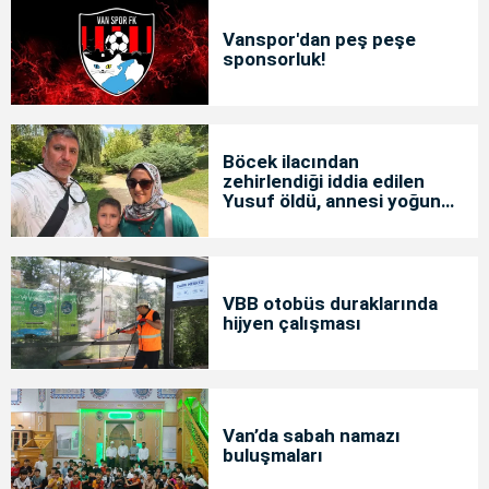
Vanspor'dan peş peşe
sponsorluk!
Böcek ilacından
zehirlendiği iddia edilen
Yusuf öldü, annesi yoğun
bakımda
VBB otobüs duraklarında
hijyen çalışması
Van’da sabah namazı
buluşmaları