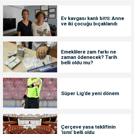
Ev kavgası kanlı bitti: Anne
ve iki çocuğu bıçaklandı
Emeklilere zam farkı ne
zaman ödenecek? Tarih
belli oldu mu?
Süper Lig'de yeni dönem
Çerçeve yasa teklifinin
'ismi' belli oldu