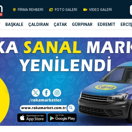
FİRMA REHBERİ
FOTO GALERİ
VİDEO GALERİ
Y
BAŞKALE
ÇALDIRAN
ÇATAK
GÜRPINAR
EDREMİT
ERCİ