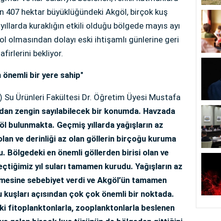
n 407 hektar büyüklüğündeki Akgöl, birçok kuş
 yıllarda kuraklığın etkili olduğu bölgede mayıs ayı
bol olmasından dolayı eski ihtişamlı günlerine geri
irlerini bekliyor.
n önemli bir yere sahip"
) Su Ürünleri Fakültesi Dr. Öğretim Üyesi Mustafa
ndan zengin sayılabilecek bir konumda. Havzada
 göl bulunmakta. Geçmiş yıllarda yağışların az
olan ve derinliği az olan göllerin birçoğu kuruma
 Bölgedeki en önemli göllerden birisi olan ve
eçtiğimiz yıl suları tamamen kurudu. Yağışların az
nmesine sebebiyet verdi ve Akgöl’ün tamamen
 kuşları açısından çok çok önemli bir noktada.
i fitoplanktonlarla, zooplanktonlarla beslenen