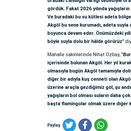
oradaki canlılığın varlığı sebebiyle o
gördük. Fakat 2026 yılında yağışların
Ve buradaki bu su kütlesi adeta bölge iç
Akgöl bu sene kurumadı, adeta suyla d
boyunca devam eder. Önümüzdeki yılla
böyle suyla dolu bir hâlde görürüz"
diy
Mahalle sakinlerinde Nihat Özbay,
"Bura
içerisinde bulunan Akgöl. Her yıl kurak
olmasıyla bugün Akgöl tamamıyla dol
diğer bir adıyla kuş cenneti olan Akgö
üzerine araçla gezdiğimiz göl, şu an
yağışların bol olması suların daha ço
başta flamingolar olmak üzere diğer k
Paylaş