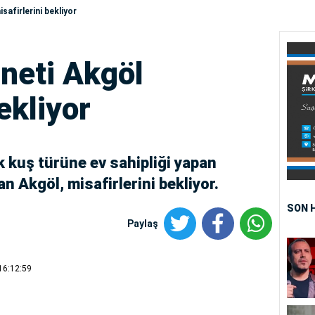
safirlerini bekliyor
neti Akgöl
ekliyor
k kuş türüne ev sahipliği yapan
n Akgöl, misafirlerini bekliyor.
SON 
Paylaş
16:12:59