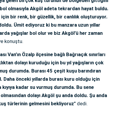
raya gelen birçok kuş türünün de bölgeden gittiğini
 bol olmasıyla Akgöl adeta tekrardan hayat buldu.
in bir renk, bir güzellik, bir canlılık oluşturuyor.
oldu. Ümit ediyoruz ki bu manzara uzun yıllar
rda yağışlar bol olur ve biz Akgöl’ü her zaman
e konuştu.
sı Van’ın Özalp ilçesine bağlı Bağrıaçık sınırları
lıktan dolayı kuruduğu için bu yıl yağışların çok
muş durumda. Burası 45 çeşit kuşu barındıran
l. Daha önceki yıllarda burası kuru olduğu için
da kıyıya kadar su vurmuş durumda. Bu sene
k olmasından dolayı Akgöl şu anda doldu. Şu anda
uş türlerinin gelmesini bekliyoruz"
dedi.