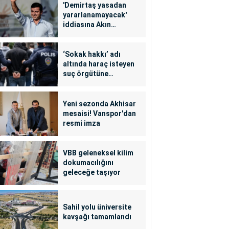
'Demirtaş yasadan
yararlanamayacak'
iddiasına Akın
Gürlek'ten yalanlama
‘Sokak hakkı’ adı
altında haraç isteyen
suç örgütüne
operasyon: 24
tutuklama
Yeni sezonda Akhisar
mesaisi! Vanspor'dan
resmi imza
VBB geleneksel kilim
dokumacılığını
geleceğe taşıyor
Sahil yolu üniversite
kavşağı tamamlandı