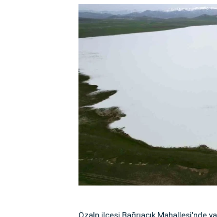
Özalp ilçesi Bağrıaçık Mahallesi’nde y