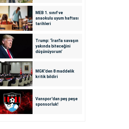
MEB 1. sınıf ve
anaokulu uyum haftası
tarihleri
Trump: ‘İran'la savaşın
yakında biteceğini
düşünüyorum’
MGK'den 8 maddelik
kritik bildiri
Vanspor'dan peş peşe
sponsorluk!