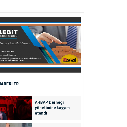
HABERLER
AHBAP Derneği
yönetimine kayyım
atandı