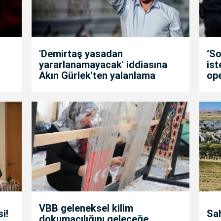
'Demirtaş yasadan
‘So
yararlanamayacak' iddiasına
is
Akın Gürlek'ten yalanlama
op
VBB geleneksel kilim
i!
Sah
dokumacılığını geleceğe