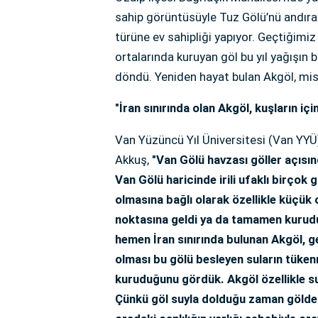
sahip görüntüsüyle Tuz Gölü’nü andıra
türüne ev sahipliği yapıyor. Geçtiğimiz
ortalarında kuruyan göl bu yıl yağışın 
döndü. Yeniden hayat bulan Akgöl, misaf
"İran sınırında olan Akgöl, kuşların içi
Van Yüzüncü Yıl Üniversitesi (Van YYÜ
Akkuş,
"Van Gölü havzası göller açısı
Van Gölü haricinde irili ufaklı birçok
olmasına bağlı olarak özellikle küçük 
noktasına geldi ya da tamamen kurudu.
hemen İran sınırında bulunan Akgöl, g
olması bu gölü besleyen suların tüke
kuruduğunu gördük. Akgöl özellikle su
Çünkü göl suyla dolduğu zaman göldek