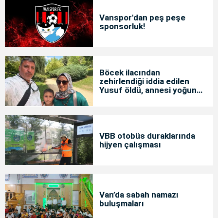
Vanspor'dan peş peşe
sponsorluk!
Böcek ilacından
zehirlendiği iddia edilen
Yusuf öldü, annesi yoğun
bakımda
VBB otobüs duraklarında
hijyen çalışması
Van’da sabah namazı
buluşmaları