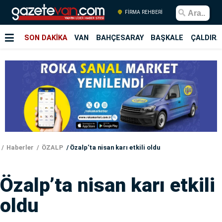
FİRMA REHBERİ
SON DAKİKA
VAN
BAHÇESARAY
BAŞKALE
ÇALDIRA
Haberler
ÖZALP
Özalp’ta nisan karı etkili oldu
Özalp’ta nisan karı etkili
oldu