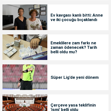
Ev kavgası kanlı bitti: Anne
ve iki çocuğu bıçaklandı
Emeklilere zam farkı ne
zaman ödenecek? Tarih
belli oldu mu?
Süper Lig'de yeni dönem
Çerçeve yasa teklifinin
'ismi' belli oldu