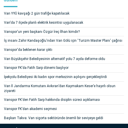
Gündem
Van YYÜ kavşağı 2 gün trafiğe kapatılacak
Van'da 7 ilçede planlı elektrik kesintisi uygulanacak
Vanspor'un yeni başkanı Özgür İreç İlhan kimdir?
İş insanı Zahir Kandaşoğlu'ndan Van Gölü için 'Turizm Master Planı' çağrısı
Vanspor'da beklenen karar çıktı
Van Büyükşehir Belediyesinin alternatif yolu 7 ayda deforme oldu
Vanspor FK'da Fatih Sarp dönemi başlıyor
İpekyolu Belediyesi iki kadın spor merkezinin açılışını gerçekleştirdi
Van İl Jandarma Komutanı Avkıran’dan Kaymakam Keser’e hayırlı olsun
ziyareti
Vanspor FK'den Fatih Sarp hakkında disiplin süreci açıklaması
Vanspor FK'dan akademi seçmesi
Başkan Takva: Van sigorta sektöründe önemli bir seviyeye geldi