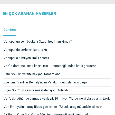
EN ÇOK ARANAN HABERLER
Gündem
Vanspor'un yeni başkanı Özgür İreç İlhan kimdir?
Vanspor'da beklenen karar çıktı
Vanspor'a 5 milyon liralık destek
Van'ın dördüncü sınır kapısı için Türkmenoğlu'ndan kritik görüşme
Sahil yolu üniversite kavşağı tamamlandı
Ege İzmir Vanlılar Derneği’nden Van-İzmir uçuşları için çağrı
Erçek Gölü’nün sessiz misafirleri görüntülendi
Van’daki düğünde damada yaklaşık 20 milyon TL, geline kilolarca altın takıldı
Van Emniyetinin araç filosu yenileniyor: 72 eski araç mübadele edilecek
AK Partili Kayatürk: Van’a 209 bin metrekarelik yeni yaşam alanı