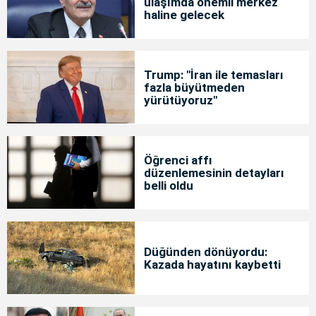
ulaşımda önemli merkez
haline gelecek
Trump: "İran ile temasları
fazla büyütmeden
yürütüyoruz"
Öğrenci affı
düzenlemesinin detayları
belli oldu
Düğünden dönüyordu:
Kazada hayatını kaybetti