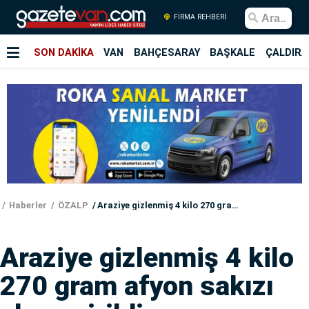
FİRMA REHBERİ
SON DAKİKA
VAN
BAHÇESARAY
BAŞKALE
ÇALDIRA
Haberler
ÖZALP
Araziye gizlenmiş 4 kilo 270 gram afyon sakızı ele geçirildi
Araziye gizlenmiş 4 kilo
270 gram afyon sakızı