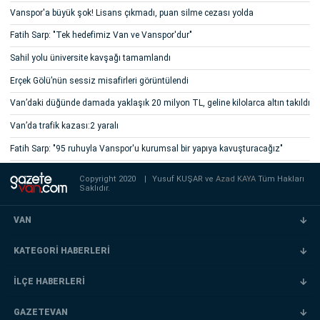
Vanspor'a büyük şok! Lisans çıkmadı, puan silme cezası yolda
Fatih Sarp: "Tek hedefimiz Van ve Vanspor'dur"
Sahil yolu üniversite kavşağı tamamlandı
Erçek Gölü’nün sessiz misafirleri görüntülendi
Van’daki düğünde damada yaklaşık 20 milyon TL, geline kilolarca altın takıldı
Van’da trafik kazası:2 yaralı
Fatih Sarp: "95 ruhuyla Vanspor'u kurumsal bir yapıya kavuşturacağız"
Copyright 2020
|
Yusuf KUŞAR ve
Azad KAYA
Tüm Hakları
Saklıdır.
VAN
KATEGORİ HABERLERİ
İLÇE HABERLERİ
GAZETEVAN