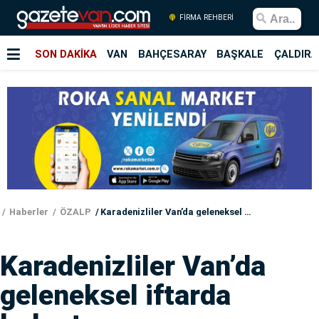
FİRMA REHBERİ
SON DAKİKA
VAN
BAHÇESARAY
BAŞKALE
ÇALDIRA
Haberler
ÖZALP
Karadenizliler Van’da geleneksel iftarda buluştu
Karadenizliler Van’da
geleneksel iftarda