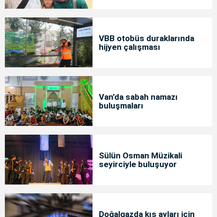
bakımda
VBB otobüs duraklarında
hijyen çalışması
Van’da sabah namazı
buluşmaları
Sülün Osman Müzikali
seyirciyle buluşuyor
Doğalgazda kış ayları için