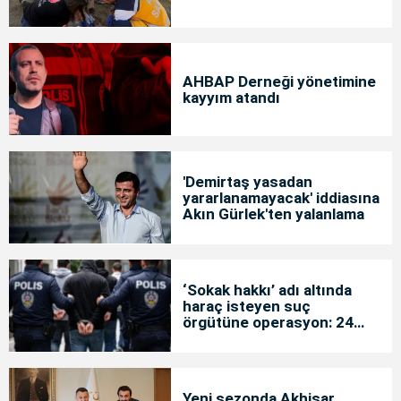
AHBAP Derneği yönetimine
kayyım atandı
'Demirtaş yasadan
yararlanamayacak' iddiasına
Akın Gürlek'ten yalanlama
‘Sokak hakkı’ adı altında
haraç isteyen suç
örgütüne operasyon: 24
tutuklama
Yeni sezonda Akhisar