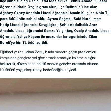
İlçe ikincisi olan Özalp TOKİ Mesleki ve Teknik Anadolu Lisesi
öğrencisi Narin Özgür gram altın, ilçe üçüncüsü ise olan
Ağabey Özbey Anadolu Lisesi öğrencisi Asmin Kılıç ise 4 bin TL
para ödülünün sahibi oldu. Ayrıca Sağmalı Said Nursi İmam
Hatip Lisesi öğrencisi Sevgi İşkol, Şehit Abdulhalık Araz
Anadolu Lisesi öğrencisi Gamze Yalçıntaş, Özalp Anadolu Lisesi
öğrencisi Yahya Köşem ile mezunlar kategorisinde Zilan
Borçli’ye bin TL ödül verildi.
Eğitimci yazar Hakan Zorlu, kitabı modern çağın problemleri
karşısında gençlere yol göstermek amacıyla kaleme aldığını
belirterek, düzenlenen ödüllü sınavın gençler arasında okuma
kültürünü yaygınlaştırmayı hedeflediğini söyledi.