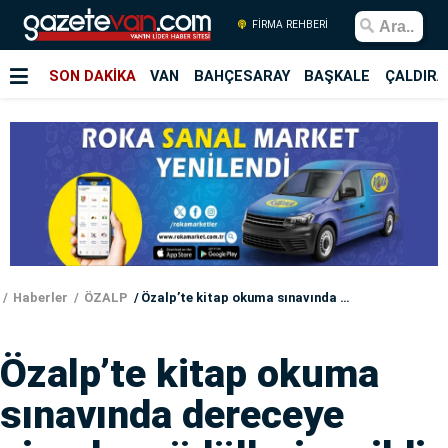
FİRMA REHBERİ
SON DAKİKA
VAN
BAHÇESARAY
BAŞKALE
ÇALDIRA
Haberler
ÖZALP
Özalp’te kitap okuma sınavında dereceye girenlere ödülleri verildi
Özalp’te kitap okuma
sınavında dereceye