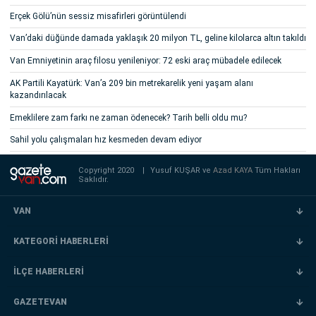
Erçek Gölü’nün sessiz misafirleri görüntülendi
Van’daki düğünde damada yaklaşık 20 milyon TL, geline kilolarca altın takıldı
Van Emniyetinin araç filosu yenileniyor: 72 eski araç mübadele edilecek
AK Partili Kayatürk: Van’a 209 bin metrekarelik yeni yaşam alanı
kazandırılacak
Emeklilere zam farkı ne zaman ödenecek? Tarih belli oldu mu?
Sahil yolu çalışmaları hız kesmeden devam ediyor
Copyright 2020
|
Yusuf KUŞAR ve
Azad KAYA
Tüm Hakları
Saklıdır.
VAN
KATEGORİ HABERLERİ
İLÇE HABERLERİ
GAZETEVAN