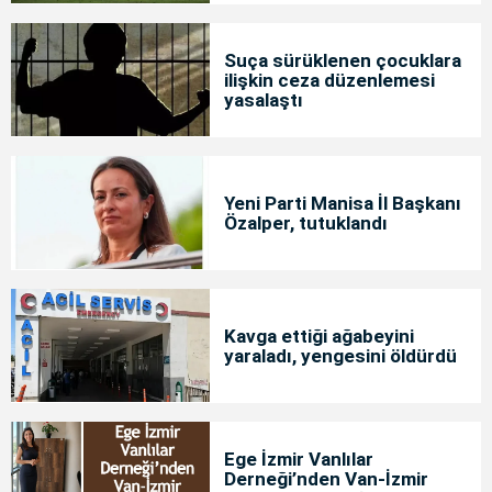
Suça sürüklenen çocuklara
ilişkin ceza düzenlemesi
yasalaştı
Yeni Parti Manisa İl Başkanı
Özalper, tutuklandı
Kavga ettiği ağabeyini
yaraladı, yengesini öldürdü
Ege İzmir Vanlılar
Derneği’nden Van-İzmir