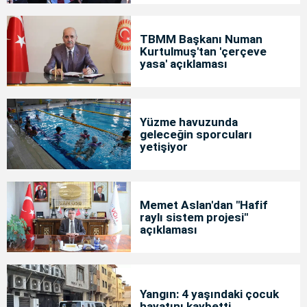
TBMM Başkanı Numan
Kurtulmuş'tan 'çerçeve
yasa' açıklaması
Yüzme havuzunda
geleceğin sporcuları
yetişiyor
Memet Aslan'dan "Hafif
raylı sistem projesi"
açıklaması
Yangın: 4 yaşındaki çocuk
hayatını kaybetti