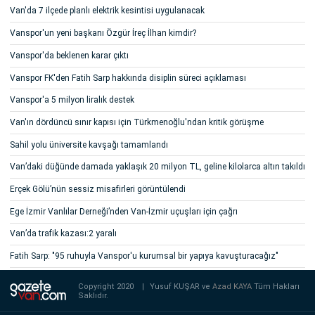
Van'da 7 ilçede planlı elektrik kesintisi uygulanacak
Vanspor'un yeni başkanı Özgür İreç İlhan kimdir?
Vanspor'da beklenen karar çıktı
Vanspor FK'den Fatih Sarp hakkında disiplin süreci açıklaması
Vanspor'a 5 milyon liralık destek
Van'ın dördüncü sınır kapısı için Türkmenoğlu'ndan kritik görüşme
Sahil yolu üniversite kavşağı tamamlandı
Van’daki düğünde damada yaklaşık 20 milyon TL, geline kilolarca altın takıldı
Erçek Gölü’nün sessiz misafirleri görüntülendi
Ege İzmir Vanlılar Derneği’nden Van-İzmir uçuşları için çağrı
Van’da trafik kazası:2 yaralı
Fatih Sarp: "95 ruhuyla Vanspor'u kurumsal bir yapıya kavuşturacağız"
Copyright 2020
|
Yusuf KUŞAR ve
Azad KAYA
Tüm Hakları
Saklıdır.