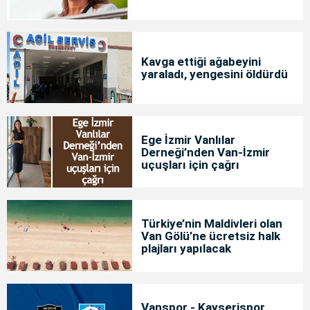
Kavga ettiği ağabeyini
yaraladı, yengesini öldürdü
Ege İzmir Vanlılar
Derneği’nden Van-İzmir
uçuşları için çağrı
Türkiye’nin Maldivleri olan
Van Gölü’ne ücretsiz halk
plajları yapılacak
Vanspor - Kayserispor