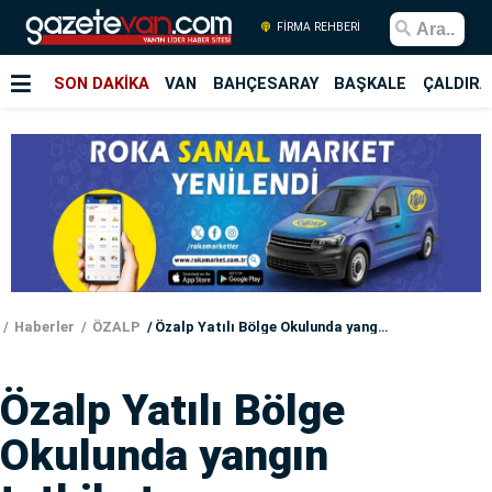
FİRMA REHBERİ
SON DAKİKA
VAN
BAHÇESARAY
BAŞKALE
ÇALDIRA
Haberler
ÖZALP
Özalp Yatılı Bölge Okulunda yangın tatbikatı
Özalp Yatılı Bölge
Okulunda yangın