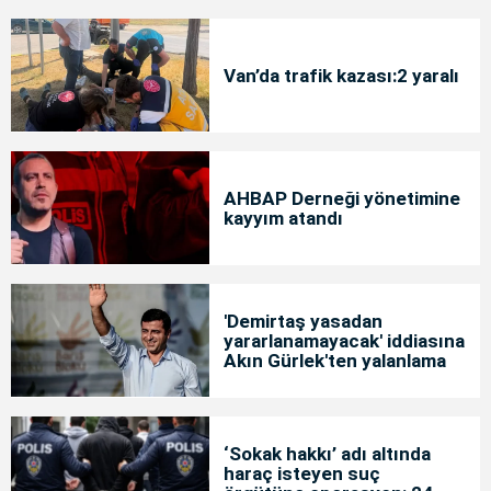
Van’da trafik kazası:2 yaralı
AHBAP Derneği yönetimine
kayyım atandı
'Demirtaş yasadan
yararlanamayacak' iddiasına
Akın Gürlek'ten yalanlama
‘Sokak hakkı’ adı altında
haraç isteyen suç