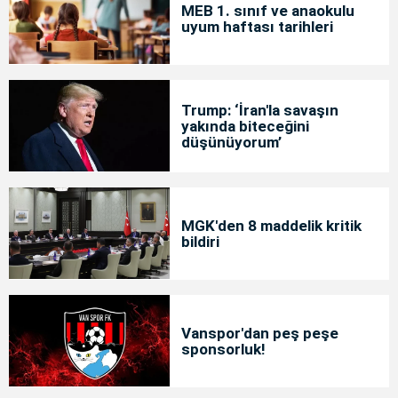
MEB 1. sınıf ve anaokulu
uyum haftası tarihleri
Trump: ‘İran'la savaşın
yakında biteceğini
düşünüyorum’
MGK'den 8 maddelik kritik
bildiri
Vanspor'dan peş peşe
sponsorluk!