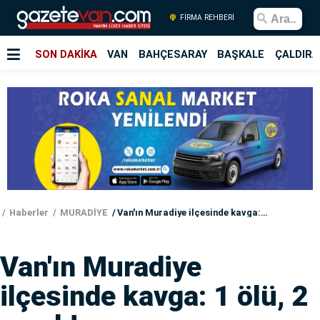
FİRMA REHBERİ
SON DAKİKA
VAN
BAHÇESARAY
BAŞKALE
ÇALDIRA
Haberler
MURADİYE
Van'ın Muradiye ilçesinde kavga: 1 ölü, 2 yaralı!
Van'ın Muradiye
ilçesinde kavga: 1 ölü, 2