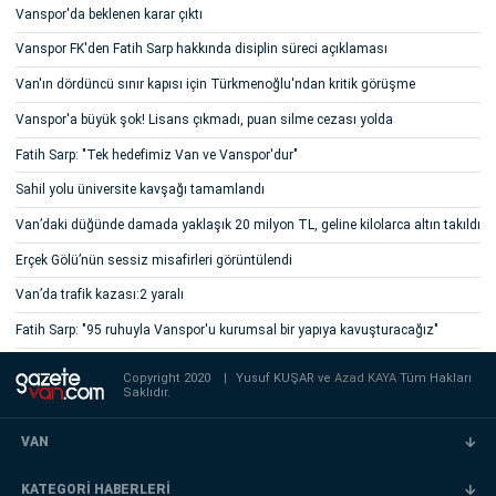
Vanspor'da beklenen karar çıktı
Vanspor FK'den Fatih Sarp hakkında disiplin süreci açıklaması
Van'ın dördüncü sınır kapısı için Türkmenoğlu'ndan kritik görüşme
Vanspor'a büyük şok! Lisans çıkmadı, puan silme cezası yolda
Fatih Sarp: "Tek hedefimiz Van ve Vanspor'dur"
Sahil yolu üniversite kavşağı tamamlandı
Van’daki düğünde damada yaklaşık 20 milyon TL, geline kilolarca altın takıldı
Erçek Gölü’nün sessiz misafirleri görüntülendi
Van’da trafik kazası:2 yaralı
Fatih Sarp: "95 ruhuyla Vanspor'u kurumsal bir yapıya kavuşturacağız"
Copyright 2020
|
Yusuf KUŞAR ve
Azad KAYA
Tüm Hakları
Saklıdır.
VAN
KATEGORİ HABERLERİ