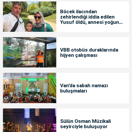
Böcek ilacından
zehirlendiği iddia edilen
Yusuf öldü, annesi yoğun
bakımda
VBB otobüs duraklarında
hijyen çalışması
Van’da sabah namazı
buluşmaları
Sülün Osman Müzikali
seyirciyle buluşuyor