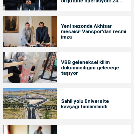
örgütüne operasyon: 24
tutuklama
Yeni sezonda Akhisar
mesaisi! Vanspor'dan resmi
imza
VBB geleneksel kilim
dokumacılığını geleceğe
taşıyor
Sahil yolu üniversite
kavşağı tamamlandı