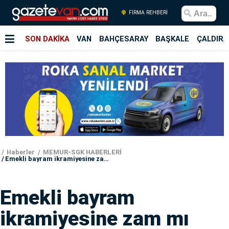
FİRMA REHBERİ
SON DAKİKA
VAN
BAHÇESARAY
BAŞKALE
ÇALDIRA
Haberler
MEMUR-SGK HABERLERİ
Emekli bayram ikramiyesine zam mı geliyor?
Emekli bayram
ikramiyesine zam mı