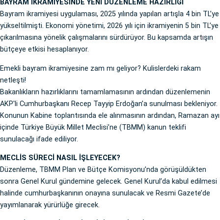
BAYRAM İKRAMİYESİNDE YENİ DÜZENLEME HAZIRLIĞI
Bayram ikramiyesi uygulaması, 2025 yılında yapılan artışla 4 bin TL’ye
yükseltilmişti. Ekonomi yönetimi, 2026 yılı için ikramiyenin 5 bin TL’ye
çıkarılmasına yönelik çalışmalarını sürdürüyor. Bu kapsamda artışın
bütçeye etkisi hesaplanıyor.
Emekli bayram ikramiyesine zam mı geliyor? Kulislerdeki rakam
netleşti!
Bakanlıkların hazırlıklarını tamamlamasının ardından düzenlemenin
AKP'li Cumhurbaşkanı Recep Tayyip Erdoğan’a sunulması bekleniyor.
Konunun Kabine toplantısında ele alınmasının ardından, Ramazan ayı
içinde Türkiye Büyük Millet Meclisi’ne (TBMM) kanun teklifi
sunulacağı ifade ediliyor.
MECLİS SÜRECİ NASIL İŞLEYECEK?
Düzenleme, TBMM Plan ve Bütçe Komisyonu’nda görüşüldükten
sonra Genel Kurul gündemine gelecek. Genel Kurul’da kabul edilmesi
halinde cumhurbaşkanının onayına sunulacak ve Resmi Gazete’de
yayımlanarak yürürlüğe girecek.