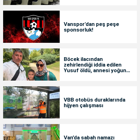
Vanspor'dan peş peşe
sponsorluk!
Böcek ilacından
zehirlendiği iddia edilen
Yusuf öldü, annesi yoğun
bakımda
VBB otobüs duraklarında
hijyen çalışması
Van’da sabah namazı