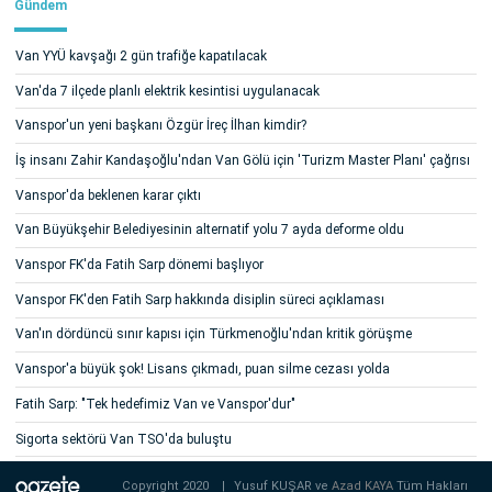
Gündem
Van YYÜ kavşağı 2 gün trafiğe kapatılacak
Van'da 7 ilçede planlı elektrik kesintisi uygulanacak
Vanspor'un yeni başkanı Özgür İreç İlhan kimdir?
İş insanı Zahir Kandaşoğlu'ndan Van Gölü için 'Turizm Master Planı' çağrısı
Vanspor'da beklenen karar çıktı
Van Büyükşehir Belediyesinin alternatif yolu 7 ayda deforme oldu
Vanspor FK'da Fatih Sarp dönemi başlıyor
Vanspor FK'den Fatih Sarp hakkında disiplin süreci açıklaması
Van'ın dördüncü sınır kapısı için Türkmenoğlu'ndan kritik görüşme
Vanspor'a büyük şok! Lisans çıkmadı, puan silme cezası yolda
Fatih Sarp: "Tek hedefimiz Van ve Vanspor'dur"
Sigorta sektörü Van TSO'da buluştu
Copyright 2020
|
Yusuf KUŞAR ve
Azad KAYA
Tüm Hakları