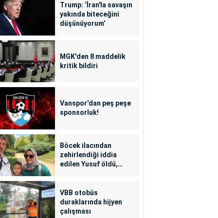
Trump: ‘İran'la savaşın
yakında biteceğini
düşünüyorum’
MGK'den 8 maddelik
kritik bildiri
Vanspor'dan peş peşe
sponsorluk!
Böcek ilacından
zehirlendiği iddia
edilen Yusuf öldü,
annesi yoğun bakımda
VBB otobüs
duraklarında hijyen
çalışması