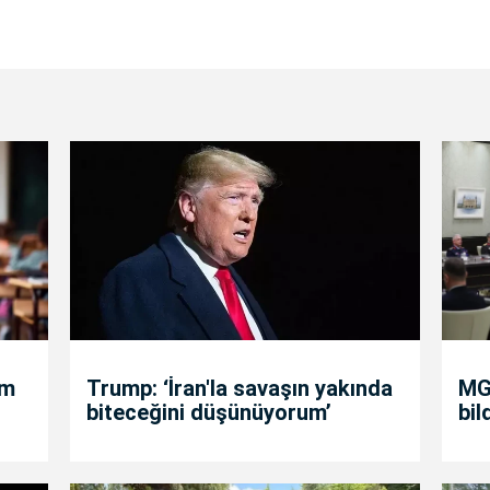
um
Trump: ‘İran'la savaşın yakında
MGK
biteceğini düşünüyorum’
bil