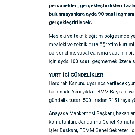
personelden, gerçekleştirdikleri fazla
bulunmayanlara ayda 90 saati aşmama
gerçekleştirilecek.
Mesleki ve teknik eğitim bölgesinde yer
mesleki ve teknik orta öğretim kurumla
personeline, yasal çalışma saatinin bit
için ayda 100 saati geçmemek üzere sa
YURT İÇİ GÜNDELİKLER
Harcırah Kanunu uyarınca verilecek yur
belirlendi. Yeni yılda TBMM Başkanı v
gündelik tutarı 500 liradan 715 liraya 
Anayasa Mahkemesi Başkanı, bakanlar, 
komutanları, Jandarma Genel Komutanı
İşler Başkanı, TBMM Genel Sekreteri, or