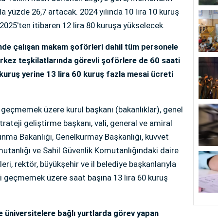
da yüzde 26,7 artacak. 2024 yılında 10 lira 10 kuruş
2025'ten itibaren 12 lira 80 kuruşa yükselecek.
inde çalışan makam şoförleri dahil tüm personele
rkez teşkilatlarında görevli şoförlere de 60 saati
kuruş yerine 13 lira 60 kuruş fazla mesai ücreti
 geçmemek üzere kurul başkanı (bakanlıklar), genel
rateji geliştirme başkanı, vali, general ve amiral
vunma Bakanlığı, Genelkurmay Başkanlığı, kuvvet
utanlığı ve Sahil Güvenlik Komutanlığındaki daire
eri, rektör, büyükşehir ve il belediye başkanlarıyla
ti geçmemek üzere saat başına 13 lira 60 kuruş
e üniversitelere bağlı yurtlarda görev yapan