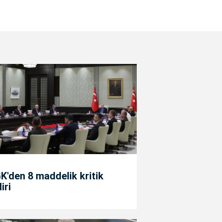
'den 8 maddelik kritik
diri