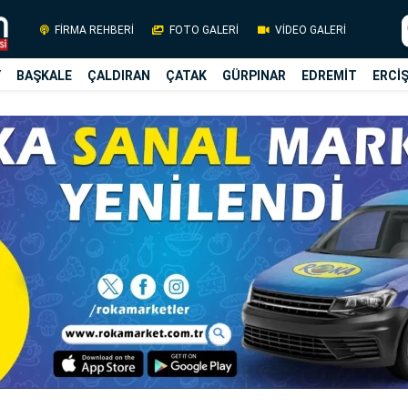
FİRMA REHBERİ
FOTO GALERİ
VİDEO GALERİ
Y
BAŞKALE
ÇALDIRAN
ÇATAK
GÜRPINAR
EDREMİT
ERCİ